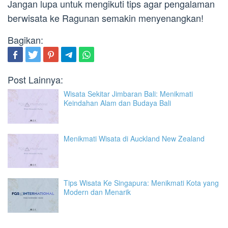
Jangan lupa untuk mengikuti tips agar pengalaman
berwisata ke Ragunan semakin menyenangkan!
Bagikan:
Post Lainnya:
Wisata Sekitar Jimbaran Bali: Menikmati
Keindahan Alam dan Budaya Bali
Menikmati Wisata di Auckland New Zealand
Tips Wisata Ke Singapura: Menikmati Kota yang
Modern dan Menarik