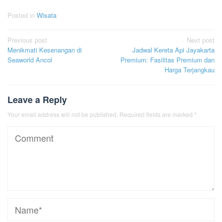
Posted in
Wisata
Post
Previous post
Next post
Menikmati Kesenangan di
Jadwal Kereta Api Jayakarta
navigation
Seaworld Ancol
Premium: Fasilitas Premium dan
Harga Terjangkau
Leave a Reply
Your email address will not be published.
Required fields are marked
*