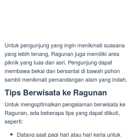
Untuk pengunjung yang ingin menikmati suasana
yang lebih tenang, Ragunan juga memiliki area
piknik yang luas dan asri. Pengunjung dapat
membawa bekal dan bersantai di bawah pohon
sambil menikmati pemandangan alam yang indah.
Tips Berwisata ke Ragunan
Untuk mengoptimalkan pengalaman berwisata ke
Ragunan, ada beberapa tips yang dapat diikuti,
seperti:
Datang saat pagi hari atau hari kerja untuk