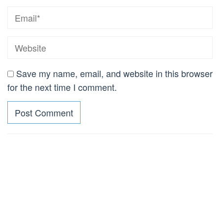
Save my name, email, and website in this browser
for the next time I comment.