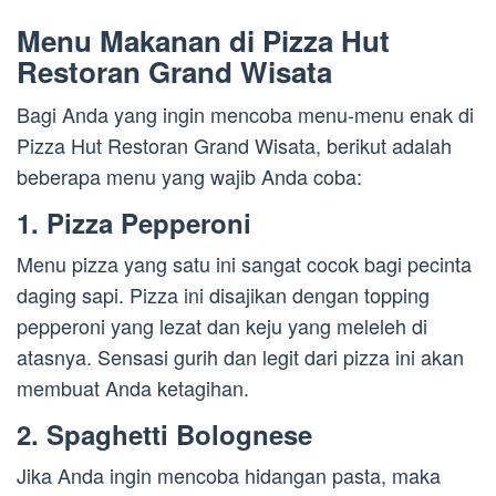
Menu Makanan di Pizza Hut
Restoran Grand Wisata
Bagi Anda yang ingin mencoba menu-menu enak di
Pizza Hut Restoran Grand Wisata, berikut adalah
beberapa menu yang wajib Anda coba:
1. Pizza Pepperoni
Menu pizza yang satu ini sangat cocok bagi pecinta
daging sapi. Pizza ini disajikan dengan topping
pepperoni yang lezat dan keju yang meleleh di
atasnya. Sensasi gurih dan legit dari pizza ini akan
membuat Anda ketagihan.
2. Spaghetti Bolognese
Jika Anda ingin mencoba hidangan pasta, maka