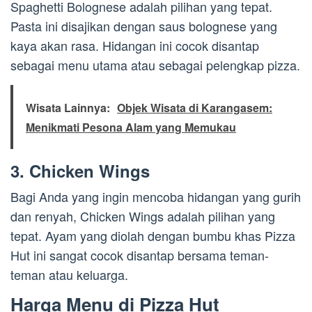
Spaghetti Bolognese adalah pilihan yang tepat.
Pasta ini disajikan dengan saus bolognese yang
kaya akan rasa. Hidangan ini cocok disantap
sebagai menu utama atau sebagai pelengkap pizza.
Wisata Lainnya:
Objek Wisata di Karangasem:
Menikmati Pesona Alam yang Memukau
3. Chicken Wings
Bagi Anda yang ingin mencoba hidangan yang gurih
dan renyah, Chicken Wings adalah pilihan yang
tepat. Ayam yang diolah dengan bumbu khas Pizza
Hut ini sangat cocok disantap bersama teman-
teman atau keluarga.
Harga Menu di Pizza Hut