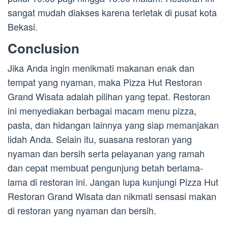
sangat mudah diakses karena terletak di pusat kota
Bekasi.
Conclusion
Jika Anda ingin menikmati makanan enak dan
tempat yang nyaman, maka Pizza Hut Restoran
Grand Wisata adalah pilihan yang tepat. Restoran
ini menyediakan berbagai macam menu pizza,
pasta, dan hidangan lainnya yang siap memanjakan
lidah Anda. Selain itu, suasana restoran yang
nyaman dan bersih serta pelayanan yang ramah
dan cepat membuat pengunjung betah berlama-
lama di restoran ini. Jangan lupa kunjungi Pizza Hut
Restoran Grand Wisata dan nikmati sensasi makan
di restoran yang nyaman dan bersih.