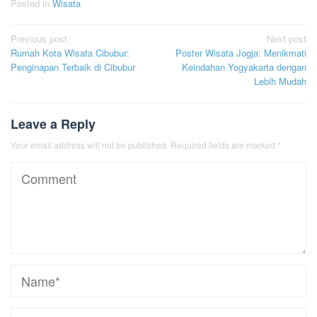
Posted in
Wisata
Post
Previous post
Next post
Rumah Kota Wisata Cibubur:
Poster Wisata Jogja: Menikmati
navigation
Penginapan Terbaik di Cibubur
Keindahan Yogyakarta dengan
Lebih Mudah
Leave a Reply
Your email address will not be published.
Required fields are marked
*