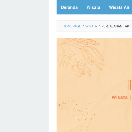
Beranda
Wisata
Wisata Air
HOMEPAGE
/
WISATA
/
PERJALANAN TAK 