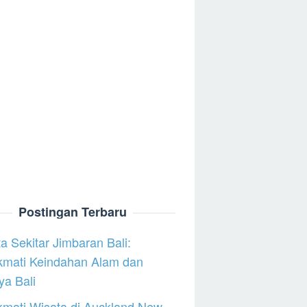
Postingan Terbaru
a Sekitar Jimbaran Bali:
kmati Keindahan Alam dan
a Bali
mati Wisata di Auckland New