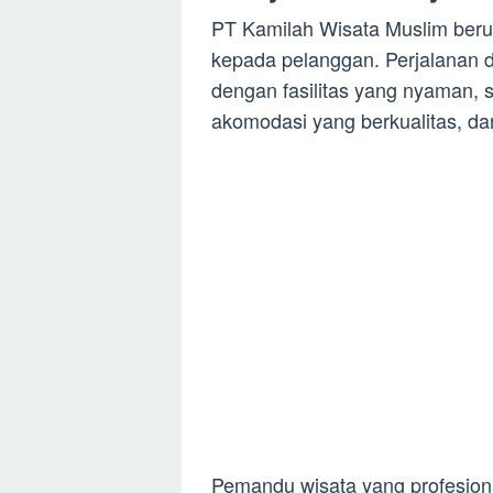
PT Kamilah Wisata Muslim beru
kepada pelanggan. Perjalanan 
dengan fasilitas yang nyaman, 
akomodasi yang berkualitas, da
Pemandu wisata yang profesio