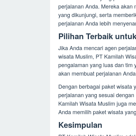
perjalanan Anda. Mereka akan 
yang dikunjungi, serta member
perjalanan Anda lebih menyena
Pilihan Terbaik untu
Jika Anda mencari agen perjal
wisata Muslim, PT Kamilah Wisa
pengalaman yang luas dan tim 
akan membuat perjalanan Anda 
Dengan berbagai paket wisata 
perjalanan yang sesuai dengan 
Kamilah Wisata Muslim juga me
Anda memilih paket wisata yang
Kesimpulan