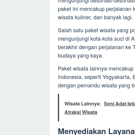
mengunjungi destinasi-destinasi
paket ini mencakup perjalanan 
wisata kuliner, dan banyak lagi.
Salah satu paket wisata yang po
mengunjungi kota-kota suci di 
berakhir dengan perjalanan ke T
budaya yang kaya.
Paket wisata lainnya mencakup 
Indonesia, seperti Yogyakarta, 
dengan pemandu wisata yang be
Wisata Lainnya:
Seni Adat Is
Atraksi Wisata
Menyediakan Layana