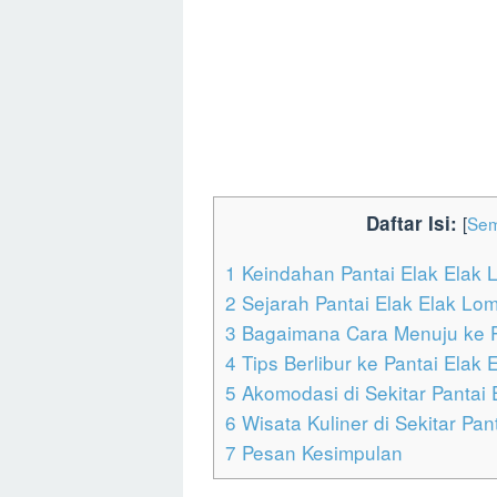
Daftar Isi:
[
Sem
1
Keindahan Pantai Elak Elak
2
Sejarah Pantai Elak Elak Lo
3
Bagaimana Cara Menuju ke P
4
Tips Berlibur ke Pantai Elak
5
Akomodasi di Sekitar Pantai
6
Wisata Kuliner di Sekitar Pa
7
Pesan Kesimpulan