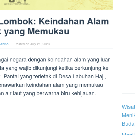
k Lombok: Keindahan Alam
 yang Memukau
oshino
Posted on
July 21, 2023
gai negara dengan keindahan alam yang luar
ta yang wajib dikunjungi ketika berkunjung ke
 Pantai yang terletak di Desa Labuhan Haji,
menawarkan keindahan alam yang memukau
 air laut yang berwarna biru kehijauan.
Wisat
Meni
Buday
Menik