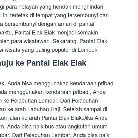
gi para nelayan yang hendak menghindari
 ini terletak di tempat yang tersembunyi dan
bisa bersembunyi dengan aman di pantai
waktu, Pantai Elak Elak menjadi semakin
 oleh para wisatawan. Sekarang, Pantai Elak
si wisata yang paling populer di Lombok.
ju ke Pantai Elak Elak
lak, Anda bisa menggunakan kendaraan pribadi
Anda menggunakan kendaraan pribadi, Anda
am ke Pelabuhan Lembar. Dari Pelabuhan
lan ke arah Labuhan Haji. Setelah sampai di
ti jalan ke arah Pantai Elak Elak.Jika Anda
m, Anda bisa naik bus atau angkutan umum
bar. Dari Pelabuhan Lembar, Anda bisa naik