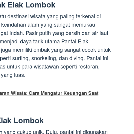
ak Elak Lombok
tu destinasi wisata yang paling terkenal di
n keindahan alam yang sangat memukau
 indah. Pasir putih yang bersih dan air laut
menjadi daya tarik utama Pantai Elak
ak juga memiliki ombak yang sangat cocok untuk
rti surfing, snorkeling, dan diving. Pantai ini
as untuk para wisatawan seperti restoran,
 yang luas.
aran Wisata: Cara Mengatur Keuangan Saat
 Elak Lombok
h yang cukup unik. Dulu, pantai ini digunakan