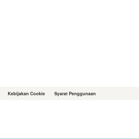
Kebijakan Cookie
Syarat Penggunaan