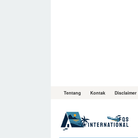
Skip
to
content
Tentang
Kontak
Disclaimer