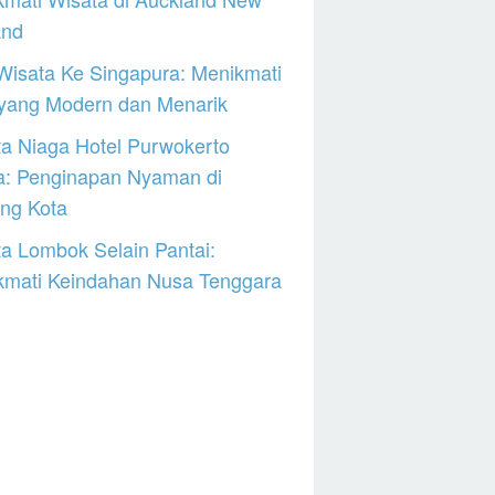
and
Wisata Ke Singapura: Menikmati
 yang Modern dan Menarik
a Niaga Hotel Purwokerto
a: Penginapan Nyaman di
ng Kota
a Lombok Selain Pantai:
kmati Keindahan Nusa Tenggara