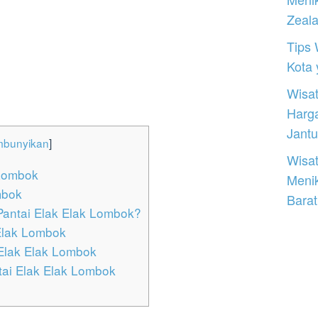
Zeal
Tips 
Kota
Wisat
Harg
Jantu
bunyikan
]
Wisat
 Lombok
Meni
mbok
Barat
antai Elak Elak Lombok?
 Elak Lombok
 Elak Elak Lombok
ntai Elak Elak Lombok