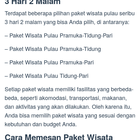
3 Hari 2 Malam
Terdapat beberapa pilihan paket wisata pulau seribu
3 hari 2 malam yang bisa Anda pilih, di antaranya:
– Paket Wisata Pulau Pramuka-Tidung-Pari
– Paket Wisata Pulau Pramuka-Tidung
– Paket Wisata Pulau Pramuka-Pari
– Paket Wisata Pulau Tidung-Pari
Setiap paket wisata memiliki fasilitas yang berbeda-
beda, seperti akomodasi, transportasi, makanan,
dan aktivitas yang akan dilakukan. Oleh karena itu,
Anda bisa memilih paket wisata yang sesuai dengan
kebutuhan dan budget Anda.
Cara Memesan Paket Wisata