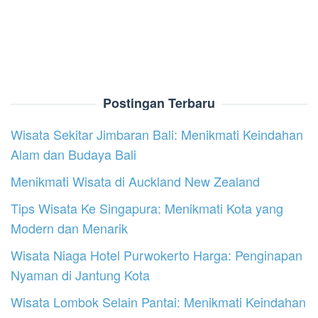
Postingan Terbaru
Wisata Sekitar Jimbaran Bali: Menikmati Keindahan
Alam dan Budaya Bali
Menikmati Wisata di Auckland New Zealand
Tips Wisata Ke Singapura: Menikmati Kota yang
Modern dan Menarik
Wisata Niaga Hotel Purwokerto Harga: Penginapan
Nyaman di Jantung Kota
Wisata Lombok Selain Pantai: Menikmati Keindahan