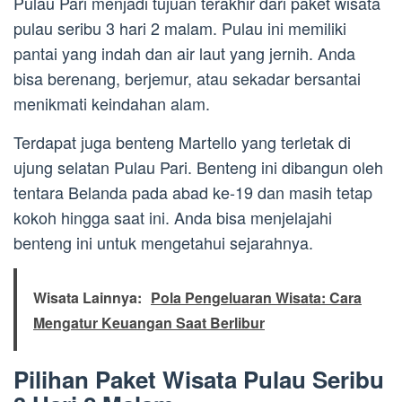
Pulau Pari menjadi tujuan terakhir dari paket wisata
pulau seribu 3 hari 2 malam. Pulau ini memiliki
pantai yang indah dan air laut yang jernih. Anda
bisa berenang, berjemur, atau sekadar bersantai
menikmati keindahan alam.
Terdapat juga benteng Martello yang terletak di
ujung selatan Pulau Pari. Benteng ini dibangun oleh
tentara Belanda pada abad ke-19 dan masih tetap
kokoh hingga saat ini. Anda bisa menjelajahi
benteng ini untuk mengetahui sejarahnya.
Wisata Lainnya:
Pola Pengeluaran Wisata: Cara
Mengatur Keuangan Saat Berlibur
Pilihan Paket Wisata Pulau Seribu