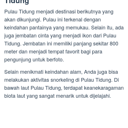
Tidung
Pulau Tidung menjadi destinasi berikutnya yang
akan dikunjungi. Pulau ini terkenal dengan
keindahan pantainya yang memukau. Selain itu, ada
juga jembatan cinta yang menjadi ikon dari Pulau
Tidung. Jembatan ini memiliki panjang sekitar 800
meter dan menjadi tempat favorit bagi para
pengunjung untuk berfoto.
Selain menikmati keindahan alam, Anda juga bisa
melakukan aktivitas snorkeling di Pulau Tidung. Di
bawah laut Pulau Tidung, terdapat keanekaragaman
biota laut yang sangat menarik untuk dijelajahi.