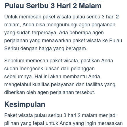
Pulau Seribu 3 Hari 2 Malam
Untuk memesan paket wisata pulau seribu 3 hari 2
malam, Anda bisa menghubungi agen perjalanan
yang sudah terpercaya. Ada beberapa agen
perjalanan yang menawarkan paket wisata ke Pulau
Seribu dengan harga yang beragam.
Sebelum memesan paket wisata, pastikan Anda
sudah mengecek ulasan dari pelanggan
sebelumnya. Hal ini akan membantu Anda
mengetahui kualitas pelayanan dan fasilitas yang
diberikan oleh agen perjalanan tersebut.
Kesimpulan
Paket wisata pulau seribu 3 hari 2 malam menjadi
pilihan yang tepat untuk Anda yang ingin merasakan