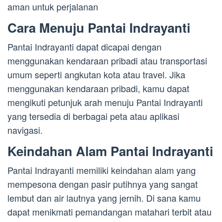
aman untuk perjalanan
Cara Menuju Pantai Indrayanti
Pantai Indrayanti dapat dicapai dengan
menggunakan kendaraan pribadi atau transportasi
umum seperti angkutan kota atau travel. Jika
menggunakan kendaraan pribadi, kamu dapat
mengikuti petunjuk arah menuju Pantai Indrayanti
yang tersedia di berbagai peta atau aplikasi
navigasi.
Keindahan Alam Pantai Indrayanti
Pantai Indrayanti memiliki keindahan alam yang
mempesona dengan pasir putihnya yang sangat
lembut dan air lautnya yang jernih. Di sana kamu
dapat menikmati pemandangan matahari terbit atau