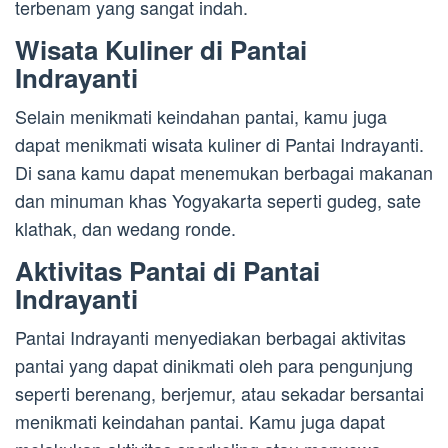
terbenam yang sangat indah.
Wisata Kuliner di Pantai
Indrayanti
Selain menikmati keindahan pantai, kamu juga
dapat menikmati wisata kuliner di Pantai Indrayanti.
Di sana kamu dapat menemukan berbagai makanan
dan minuman khas Yogyakarta seperti gudeg, sate
klathak, dan wedang ronde.
Aktivitas Pantai di Pantai
Indrayanti
Pantai Indrayanti menyediakan berbagai aktivitas
pantai yang dapat dinikmati oleh para pengunjung
seperti berenang, berjemur, atau sekadar bersantai
menikmati keindahan pantai. Kamu juga dapat