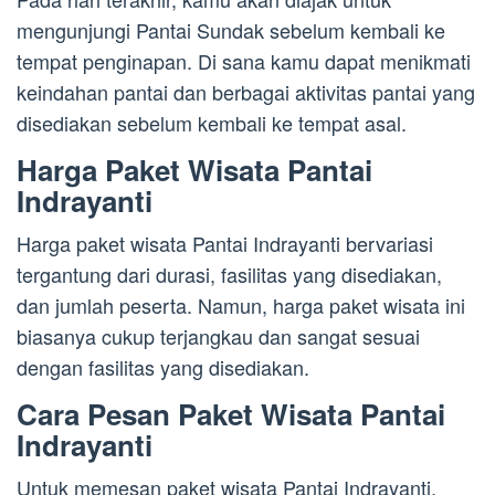
mengunjungi Pantai Sundak sebelum kembali ke
tempat penginapan. Di sana kamu dapat menikmati
keindahan pantai dan berbagai aktivitas pantai yang
disediakan sebelum kembali ke tempat asal.
Harga Paket Wisata Pantai
Indrayanti
Harga paket wisata Pantai Indrayanti bervariasi
tergantung dari durasi, fasilitas yang disediakan,
dan jumlah peserta. Namun, harga paket wisata ini
biasanya cukup terjangkau dan sangat sesuai
dengan fasilitas yang disediakan.
Cara Pesan Paket Wisata Pantai
Indrayanti
Untuk memesan paket wisata Pantai Indrayanti,