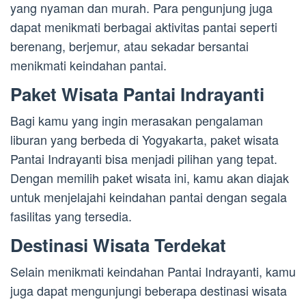
yang nyaman dan murah. Para pengunjung juga
dapat menikmati berbagai aktivitas pantai seperti
berenang, berjemur, atau sekadar bersantai
menikmati keindahan pantai.
Paket Wisata Pantai Indrayanti
Bagi kamu yang ingin merasakan pengalaman
liburan yang berbeda di Yogyakarta, paket wisata
Pantai Indrayanti bisa menjadi pilihan yang tepat.
Dengan memilih paket wisata ini, kamu akan diajak
untuk menjelajahi keindahan pantai dengan segala
fasilitas yang tersedia.
Destinasi Wisata Terdekat
Selain menikmati keindahan Pantai Indrayanti, kamu
juga dapat mengunjungi beberapa destinasi wisata