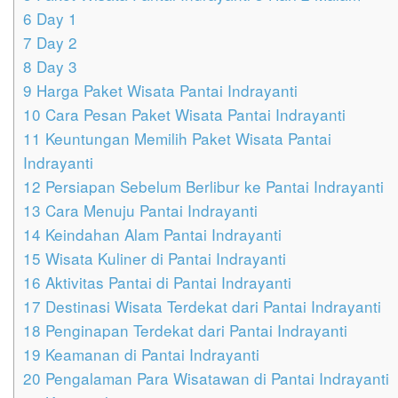
6
Day 1
7
Day 2
8
Day 3
9
Harga Paket Wisata Pantai Indrayanti
10
Cara Pesan Paket Wisata Pantai Indrayanti
11
Keuntungan Memilih Paket Wisata Pantai
Indrayanti
12
Persiapan Sebelum Berlibur ke Pantai Indrayanti
13
Cara Menuju Pantai Indrayanti
14
Keindahan Alam Pantai Indrayanti
15
Wisata Kuliner di Pantai Indrayanti
16
Aktivitas Pantai di Pantai Indrayanti
17
Destinasi Wisata Terdekat dari Pantai Indrayanti
18
Penginapan Terdekat dari Pantai Indrayanti
19
Keamanan di Pantai Indrayanti
20
Pengalaman Para Wisatawan di Pantai Indrayanti