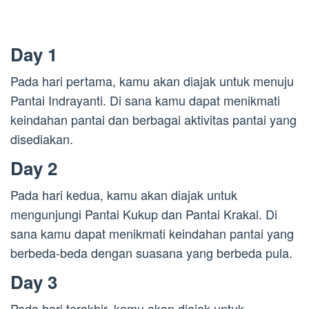
Day 1
Pada hari pertama, kamu akan diajak untuk menuju
Pantai Indrayanti. Di sana kamu dapat menikmati
keindahan pantai dan berbagai aktivitas pantai yang
disediakan.
Day 2
Pada hari kedua, kamu akan diajak untuk
mengunjungi Pantai Kukup dan Pantai Krakal. Di
sana kamu dapat menikmati keindahan pantai yang
berbeda-beda dengan suasana yang berbeda pula.
Day 3
Pada hari terakhir, kamu akan diajak untuk