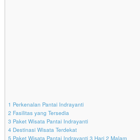
1
Perkenalan Pantai Indrayanti
2
Fasilitas yang Tersedia
3
Paket Wisata Pantai Indrayanti
4
Destinasi Wisata Terdekat
5
Paket Wisata Pantai Indrayanti 3 Hari 2 Malam