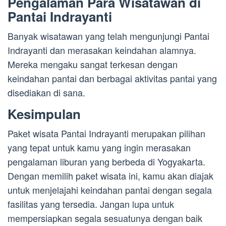
Pengalaman Para Wisatawan di
Pantai Indrayanti
Banyak wisatawan yang telah mengunjungi Pantai
Indrayanti dan merasakan keindahan alamnya.
Mereka mengaku sangat terkesan dengan
keindahan pantai dan berbagai aktivitas pantai yang
disediakan di sana.
Kesimpulan
Paket wisata Pantai Indrayanti merupakan pilihan
yang tepat untuk kamu yang ingin merasakan
pengalaman liburan yang berbeda di Yogyakarta.
Dengan memilih paket wisata ini, kamu akan diajak
untuk menjelajahi keindahan pantai dengan segala
fasilitas yang tersedia. Jangan lupa untuk
mempersiapkan segala sesuatunya dengan baik