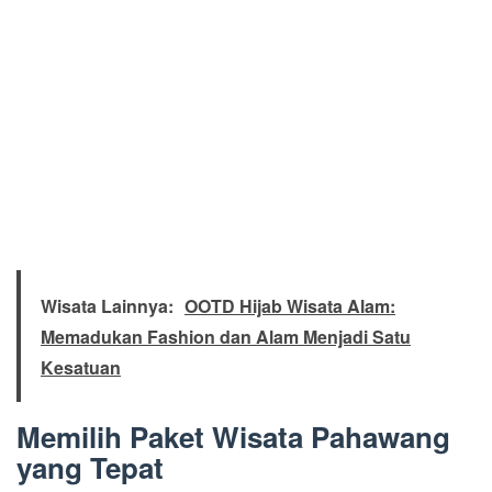
Wisata Lainnya:
OOTD Hijab Wisata Alam:
Memadukan Fashion dan Alam Menjadi Satu
Kesatuan
Memilih Paket Wisata Pahawang
yang Tepat