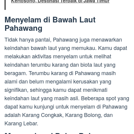
Kertosono, Destinasi Terbaik di Jawa Timur
Menyelam di Bawah Laut
Pahawang
Tidak hanya pantai, Pahawang juga menawarkan
keindahan bawah laut yang memukau. Kamu dapat
melakukan aktivitas menyelam untuk melihat
keindahan terumbu karang dan biota laut yang
beragam. Terumbu karang di Pahawang masih
alami dan belum mengalami kerusakan yang
signifikan, sehingga kamu dapat menikmati
keindahan laut yang masih asli. Beberapa spot yang
dapat kamu kunjungi untuk menyelam di Pahawang
adalah Karang Congkak, Karang Bolong, dan
Karang Lebar.