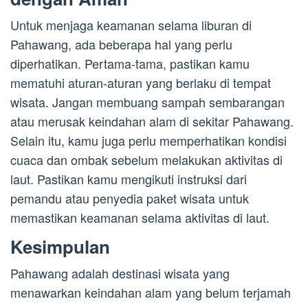
Untuk menjaga keamanan selama liburan di
Pahawang, ada beberapa hal yang perlu
diperhatikan. Pertama-tama, pastikan kamu
mematuhi aturan-aturan yang berlaku di tempat
wisata. Jangan membuang sampah sembarangan
atau merusak keindahan alam di sekitar Pahawang.
Selain itu, kamu juga perlu memperhatikan kondisi
cuaca dan ombak sebelum melakukan aktivitas di
laut. Pastikan kamu mengikuti instruksi dari
pemandu atau penyedia paket wisata untuk
memastikan keamanan selama aktivitas di laut.
Kesimpulan
Pahawang adalah destinasi wisata yang
menawarkan keindahan alam yang belum terjamah