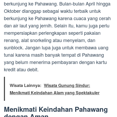
berkunjung ke Pahawang. Bulan-bulan April hingga
Oktober dianggap sebagai waktu terbaik untuk
berkunjung ke Pahawang karena cuaca yang cerah
dan air laut yang jernih. Selain itu, kamu juga perlu
mempersiapkan perlengkapan seperti pakaian
renang, alat snorkeling atau menyelam, dan
sunblock. Jangan lupa juga untuk membawa uang
tunai karena masih banyak tempat di Pahawang
yang belum menerima pembayaran dengan kartu
kredit atau debit.
Wisata Lainnya:
Wisata Gunung Sindur:
Menikmati Keindahan Alam yang Spektakuler
Menikmati Keindahan Pahawang
dengan Aman