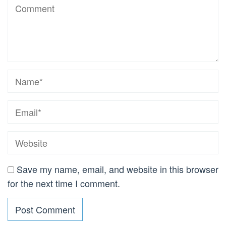
Save my name, email, and website in this browser
for the next time I comment.