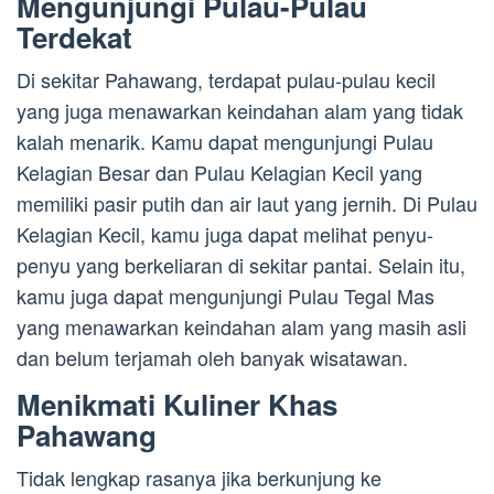
Mengunjungi Pulau-Pulau
Terdekat
Di sekitar Pahawang, terdapat pulau-pulau kecil
yang juga menawarkan keindahan alam yang tidak
kalah menarik. Kamu dapat mengunjungi Pulau
Kelagian Besar dan Pulau Kelagian Kecil yang
memiliki pasir putih dan air laut yang jernih. Di Pulau
Kelagian Kecil, kamu juga dapat melihat penyu-
penyu yang berkeliaran di sekitar pantai. Selain itu,
kamu juga dapat mengunjungi Pulau Tegal Mas
yang menawarkan keindahan alam yang masih asli
dan belum terjamah oleh banyak wisatawan.
Menikmati Kuliner Khas
Pahawang
Tidak lengkap rasanya jika berkunjung ke