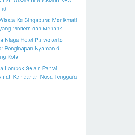
and
Wisata Ke Singapura: Menikmati
 yang Modern dan Menarik
a Niaga Hotel Purwokerto
a: Penginapan Nyaman di
ng Kota
a Lombok Selain Pantai:
kmati Keindahan Nusa Tenggara