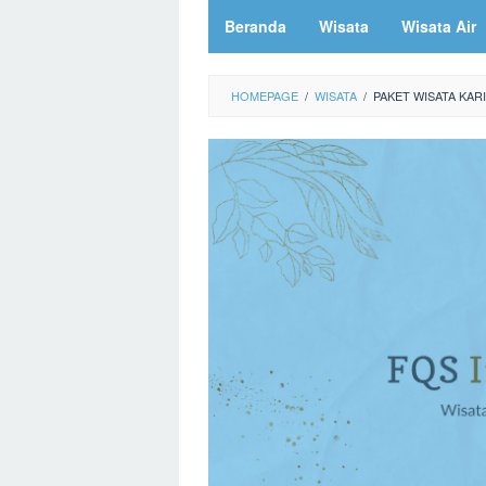
Beranda
Wisata
Wisata Air
HOMEPAGE
/
WISATA
/
PAKET WISATA KAR