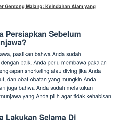
er Gentong Malang: Keindahan Alam yang
a Persiapkan Sebelum
unjawa?
jawa, pastikan bahwa Anda sudah
 dengan baik. Anda perlu membawa pakaian
engkapan snorkeling atau diving jika Anda
ebut, dan obat-obatan yang mungkin Anda
ikan juga bahwa Anda sudah melakukan
imunjawa yang Anda pilih agar tidak kehabisan
a Lakukan Selama Di