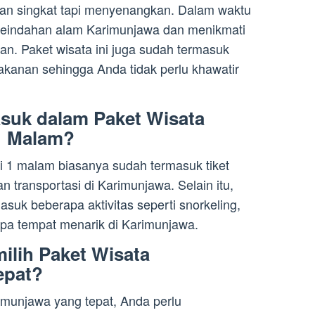
ran singkat tapi menyenangkan. Dalam waktu
 keindahan alam Karimunjawa dan menikmati
kan. Paket wisata ini juga sudah termasuk
akanan sehingga Anda tidak perlu khawatir
suk dalam Paket Wisata
1 Malam?
i 1 malam biasanya sudah termasuk tiket
 transportasi di Karimunjawa. Selain itu,
asuk beberapa aktivitas seperti snorkeling,
apa tempat menarik di Karimunjawa.
lih Paket Wisata
epat?
imunjawa yang tepat, Anda perlu