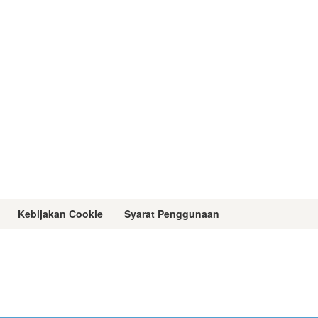
Kebijakan Cookie
Syarat Penggunaan