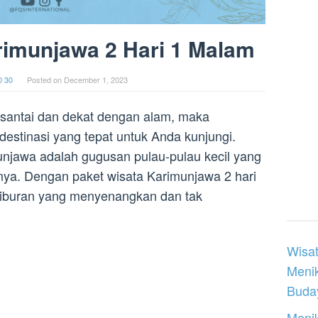
rimunjawa 2 Hari 1 Malam
0 30
Posted on
December 1, 2023
 santai dan dekat dengan alam, maka
destinasi yang tepat untuk Anda kunjungi.
unjawa adalah gugusan pulau-pulau kecil yang
nya. Dengan paket wisata Karimunjawa 2 hari
liburan yang menyenangkan dan tak
Wisat
Meni
Buday
Menik