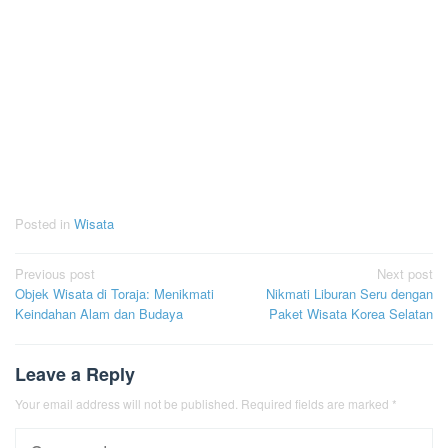
Posted in
Wisata
Post
Previous post
Next post
Objek Wisata di Toraja: Menikmati
Nikmati Liburan Seru dengan
navigation
Keindahan Alam dan Budaya
Paket Wisata Korea Selatan
Leave a Reply
Your email address will not be published.
Required fields are marked
*