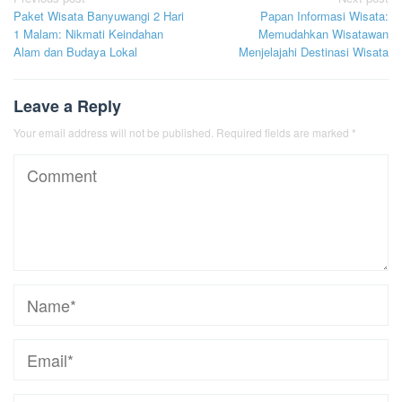
Post
Paket Wisata Banyuwangi 2 Hari
Papan Informasi Wisata:
navigation
1 Malam: Nikmati Keindahan
Memudahkan Wisatawan
Alam dan Budaya Lokal
Menjelajahi Destinasi Wisata
Leave a Reply
Your email address will not be published.
Required fields are marked
*