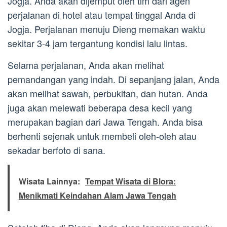
Jogja. Anda akan dijemput oleh tim dari agen
perjalanan di hotel atau tempat tinggal Anda di
Jogja. Perjalanan menuju Dieng memakan waktu
sekitar 3-4 jam tergantung kondisi lalu lintas.
Selama perjalanan, Anda akan melihat
pemandangan yang indah. Di sepanjang jalan, Anda
akan melihat sawah, perbukitan, dan hutan. Anda
juga akan melewati beberapa desa kecil yang
merupakan bagian dari Jawa Tengah. Anda bisa
berhenti sejenak untuk membeli oleh-oleh atau
sekadar berfoto di sana.
Wisata Lainnya:
Tempat Wisata di Blora:
Menikmati Keindahan Alam Jawa Tengah