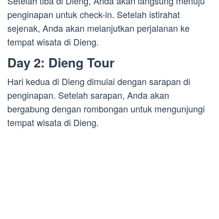
Setelah tiba di Dieng, Anda akan langsung menuju
penginapan untuk check-in. Setelah istirahat
sejenak, Anda akan melanjutkan perjalanan ke
tempat wisata di Dieng.
Day 2: Dieng Tour
Hari kedua di Dieng dimulai dengan sarapan di
penginapan. Setelah sarapan, Anda akan
bergabung dengan rombongan untuk mengunjungi
tempat wisata di Dieng.