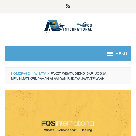
MENU
HOMEPAGE
/
WISATA
/
PAKET WISATA DIENG DARI JOGJA:
MENIKMATI KEINDAHAN ALAM DAN BUDAYA JAWA TENGAH