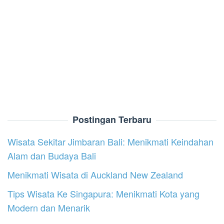
Postingan Terbaru
Wisata Sekitar Jimbaran Bali: Menikmati Keindahan
Alam dan Budaya Bali
Menikmati Wisata di Auckland New Zealand
Tips Wisata Ke Singapura: Menikmati Kota yang
Modern dan Menarik