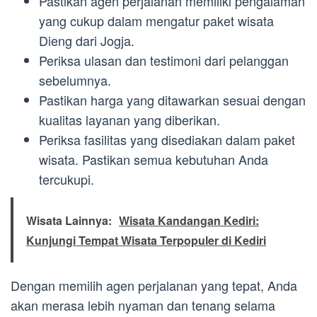
Pastikan agen perjalanan memiliki pengalaman
yang cukup dalam mengatur paket wisata
Dieng dari Jogja.
Periksa ulasan dan testimoni dari pelanggan
sebelumnya.
Pastikan harga yang ditawarkan sesuai dengan
kualitas layanan yang diberikan.
Periksa fasilitas yang disediakan dalam paket
wisata. Pastikan semua kebutuhan Anda
tercukupi.
Wisata Lainnya:
Wisata Kandangan Kediri:
Kunjungi Tempat Wisata Terpopuler di Kediri
Dengan memilih agen perjalanan yang tepat, Anda
akan merasa lebih nyaman dan tenang selama