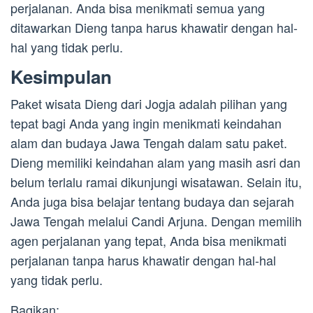
perjalanan. Anda bisa menikmati semua yang
ditawarkan Dieng tanpa harus khawatir dengan hal-
hal yang tidak perlu.
Kesimpulan
Paket wisata Dieng dari Jogja adalah pilihan yang
tepat bagi Anda yang ingin menikmati keindahan
alam dan budaya Jawa Tengah dalam satu paket.
Dieng memiliki keindahan alam yang masih asri dan
belum terlalu ramai dikunjungi wisatawan. Selain itu,
Anda juga bisa belajar tentang budaya dan sejarah
Jawa Tengah melalui Candi Arjuna. Dengan memilih
agen perjalanan yang tepat, Anda bisa menikmati
perjalanan tanpa harus khawatir dengan hal-hal
yang tidak perlu.
Bagikan: