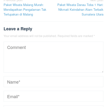
Post
Paket Wisata Malang Murah:
Paket Wisata Danau Toba 1 Hari:
navigation
Mendapatkan Pengalaman Tak
Nikmati Keindahan Alam Terbaik
Terlupakan di Malang
Sumatera Utara
Leave a Reply
Your email address will not be published.
Required fields are marked
*