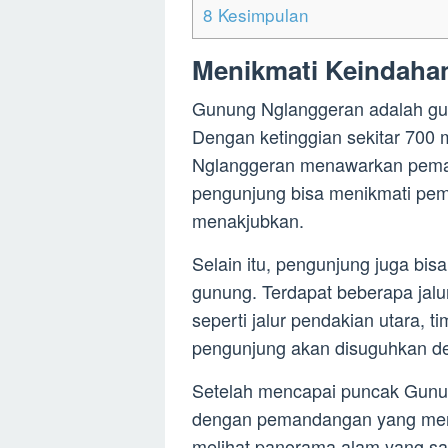
8
Kesimpulan
Menikmati Keindaha
Gunung Nglanggeran adalah gunu
Dengan ketinggian sekitar 700 
Nglanggeran menawarkan pemand
pengunjung bisa menikmati pe
menakjubkan.
Selain itu, pengunjung juga bis
gunung. Terdapat beberapa jalur
seperti jalur pendakian utara, t
pengunjung akan disuguhkan d
Setelah mencapai puncak Gunu
dengan pemandangan yang mena
melihat panorama alam yang s