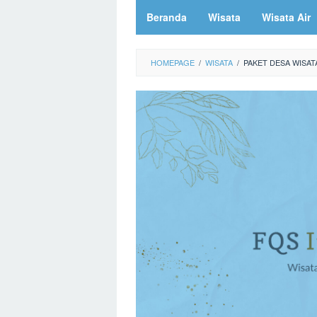
Beranda
Wisata
Wisata Air
HOMEPAGE
/
WISATA
/
PAKET DESA WISA