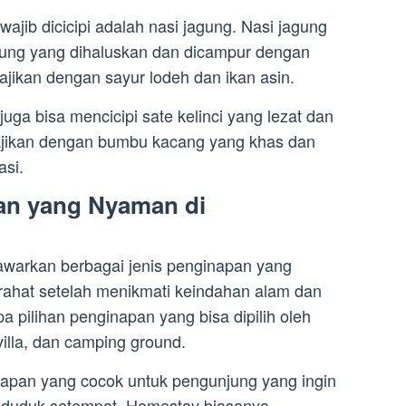
jib dicicipi adalah nasi jagung. Nasi jagung
agung yang dihaluskan dan dicampur dengan
ajikan dengan sayur lodeh dan ikan asin.
uga bisa mencicipi sate kelinci yang lezat dan
isajikan dengan bumbu kacang yang khas dan
asi.
an yang Nyaman di
warkan berbagai jenis penginapan yang
rahat setelah menikmati keindahan alam dan
a pilihan penginapan yang bisa dipilih oleh
illa, dan camping ground.
napan yang cocok untuk pengunjung yang ingin
nduduk setempat. Homestay biasanya