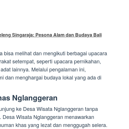
leleng Singaraja: Pesona Alam dan Budaya Bali
ga bisa melihat dan mengikuti berbagai upacara
akat setempat, seperti upacara pernikahan,
adat lainnya. Melalui pengalaman ini,
i dan menghargai budaya lokal yang ada di
has Nglanggeran
kunjung ke Desa Wisata Nglanggeran tanpa
at. Desa Wisata Nglanggeran menawarkan
numan khas yang lezat dan menggugah selera.