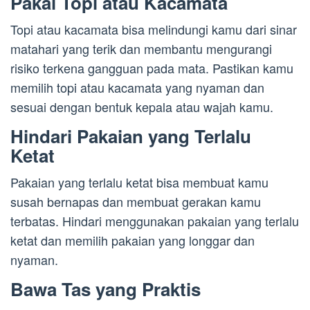
Pakai Topi atau Kacamata
Topi atau kacamata bisa melindungi kamu dari sinar
matahari yang terik dan membantu mengurangi
risiko terkena gangguan pada mata. Pastikan kamu
memilih topi atau kacamata yang nyaman dan
sesuai dengan bentuk kepala atau wajah kamu.
Hindari Pakaian yang Terlalu
Ketat
Pakaian yang terlalu ketat bisa membuat kamu
susah bernapas dan membuat gerakan kamu
terbatas. Hindari menggunakan pakaian yang terlalu
ketat dan memilih pakaian yang longgar dan
nyaman.
Bawa Tas yang Praktis