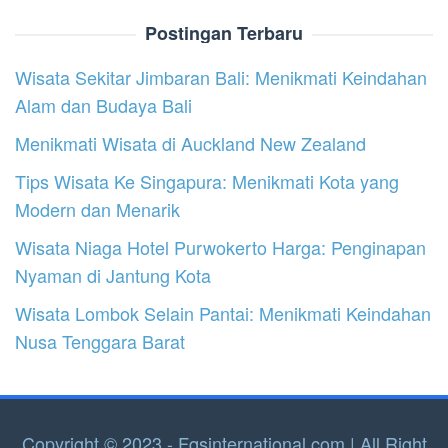
Postingan Terbaru
Wisata Sekitar Jimbaran Bali: Menikmati Keindahan
Alam dan Budaya Bali
Menikmati Wisata di Auckland New Zealand
Tips Wisata Ke Singapura: Menikmati Kota yang
Modern dan Menarik
Wisata Niaga Hotel Purwokerto Harga: Penginapan
Nyaman di Jantung Kota
Wisata Lombok Selain Pantai: Menikmati Keindahan
Nusa Tenggara Barat
Copyright © 2023 - Fqsinternational.com | All Right