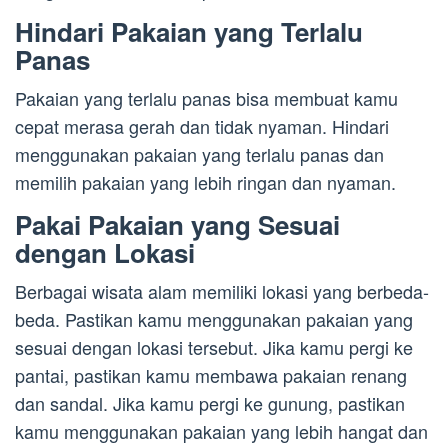
Hindari Pakaian yang Terlalu
Panas
Pakaian yang terlalu panas bisa membuat kamu
cepat merasa gerah dan tidak nyaman. Hindari
menggunakan pakaian yang terlalu panas dan
memilih pakaian yang lebih ringan dan nyaman.
Pakai Pakaian yang Sesuai
dengan Lokasi
Berbagai wisata alam memiliki lokasi yang berbeda-
beda. Pastikan kamu menggunakan pakaian yang
sesuai dengan lokasi tersebut. Jika kamu pergi ke
pantai, pastikan kamu membawa pakaian renang
dan sandal. Jika kamu pergi ke gunung, pastikan
kamu menggunakan pakaian yang lebih hangat dan