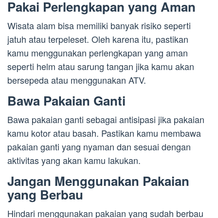
Pakai Perlengkapan yang Aman
Wisata alam bisa memiliki banyak risiko seperti
jatuh atau terpeleset. Oleh karena itu, pastikan
kamu menggunakan perlengkapan yang aman
seperti helm atau sarung tangan jika kamu akan
bersepeda atau menggunakan ATV.
Bawa Pakaian Ganti
Bawa pakaian ganti sebagai antisipasi jika pakaian
kamu kotor atau basah. Pastikan kamu membawa
pakaian ganti yang nyaman dan sesuai dengan
aktivitas yang akan kamu lakukan.
Jangan Menggunakan Pakaian
yang Berbau
Hindari menggunakan pakaian yang sudah berbau