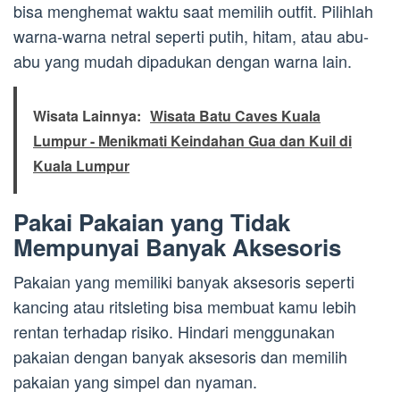
bisa menghemat waktu saat memilih outfit. Pilihlah
warna-warna netral seperti putih, hitam, atau abu-
abu yang mudah dipadukan dengan warna lain.
Wisata Lainnya:
Wisata Batu Caves Kuala
Lumpur - Menikmati Keindahan Gua dan Kuil di
Kuala Lumpur
Pakai Pakaian yang Tidak
Mempunyai Banyak Aksesoris
Pakaian yang memiliki banyak aksesoris seperti
kancing atau ritsleting bisa membuat kamu lebih
rentan terhadap risiko. Hindari menggunakan
pakaian dengan banyak aksesoris dan memilih
pakaian yang simpel dan nyaman.