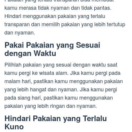
kamu merasa tidak nyaman dan tidak pantas.
Hindari menggunakan pakaian yang terlalu
transparan dan memilih pakaian yang lebih tertutup
dan nyaman.
Pakai Pakaian yang Sesuai
dengan Waktu
Pilihlah pakaian yang sesuai dengan waktu saat
kamu pergi ke wisata alam. Jika kamu pergi pada
malam hari, pastikan kamu menggunakan pakaian
yang lebih hangat dan nyaman. Jika kamu pergi
pada siang hari, pastikan kamu menggunakan
pakaian yang lebih ringan dan nyaman.
Hindari Pakaian yang Terlalu
Kuno