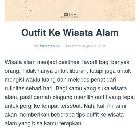
Outfit Ke Wisata Alam
By
Wiasata 0 30
Posted on
August 2, 2023
Wisata alam menjadi destinasi favorit bagi banyak
orang. Tidak hanya untuk liburan, tetapi juga untuk
mengisi waktu luang dan melepas penat dari
rutinitas sehari-hari. Bagi kamu yang suka wisata
alam, pasti pernah bingung memilih outfit yang tepat
untuk pergi ke tempat tersebut. Nah, kali ini kami
akan memberikan beberapa tips outfit ke wisata
alam yang bisa kamu terapkan.