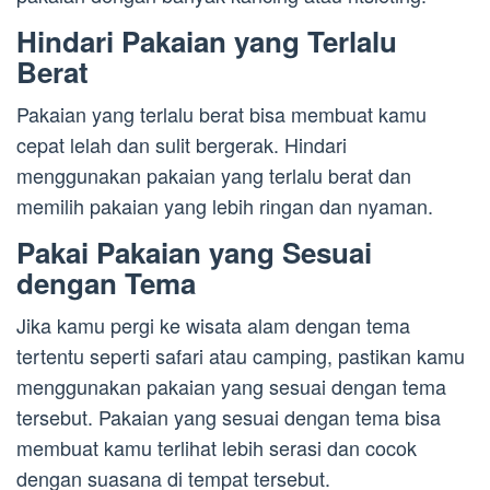
Hindari Pakaian yang Terlalu
Berat
Pakaian yang terlalu berat bisa membuat kamu
cepat lelah dan sulit bergerak. Hindari
menggunakan pakaian yang terlalu berat dan
memilih pakaian yang lebih ringan dan nyaman.
Pakai Pakaian yang Sesuai
dengan Tema
Jika kamu pergi ke wisata alam dengan tema
tertentu seperti safari atau camping, pastikan kamu
menggunakan pakaian yang sesuai dengan tema
tersebut. Pakaian yang sesuai dengan tema bisa
membuat kamu terlihat lebih serasi dan cocok
dengan suasana di tempat tersebut.