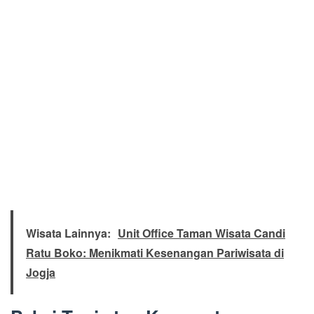
Wisata Lainnya:
Unit Office Taman Wisata Candi
Ratu Boko: Menikmati Kesenangan Pariwisata di
Jogja