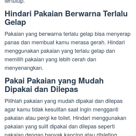
tertutup.
Hindari Pakaian Berwarna Terlalu
Gelap
Pakaian yang berwarna terlalu gelap bisa menyerap
panas dan membuat kamu merasa gerah. Hindari
menggunakan pakaian yang terlalu gelap dan
memilih pakaian yang lebih cerah dan
menyenangkan.
Pakai Pakaian yang Mudah
Dipakai dan Dilepas
Pilihlah pakaian yang mudah dipakai dan dilepas
agar kamu tidak kesulitan saat ingin mengganti
pakaian atau pergi ke toilet. Hindari menggunakan
pakaian yang sulit dipakai dan dilepas seperti
pakaian dengan banyak kancing atau ritsleting.