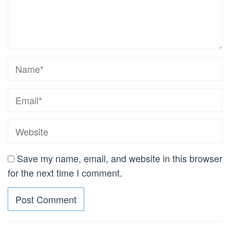
Save my name, email, and website in this browser
for the next time I comment.