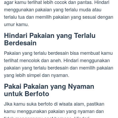
agar kamu terlihat lebih cocok dan pantas. Hindari
menggunakan pakaian yang terlalu muda atau
terlalu tua dan memilih pakaian yang sesuai dengan
umur kamu.
Hindari Pakaian yang Terlalu
Berdesain
Pakaian yang terlalu berdesain bisa membuat kamu
terlihat mencolok dan aneh. Hindari menggunakan
pakaian yang terlalu berdesain dan memilih pakaian
yang lebih simpel dan nyaman.
Pakai Pakaian yang Nyaman
untuk Berfoto
Jika kamu suka berfoto di wisata alam, pastikan
kamu menggunakan pakaian yang nyaman dan