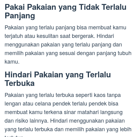
Pakai Pakaian yang Tidak Terlalu
Panjang
Pakaian yang terlalu panjang bisa membuat kamu
terjatuh atau kesulitan saat bergerak. Hindari
menggunakan pakaian yang terlalu panjang dan
memilih pakaian yang sesuai dengan panjang tubuh
kamu.
Hindari Pakaian yang Terlalu
Terbuka
Pakaian yang terlalu terbuka seperti kaos tanpa
lengan atau celana pendek terlalu pendek bisa
membuat kamu terkena sinar matahari langsung
dan risiko lainnya. Hindari menggunakan pakaian
yang terlalu terbuka dan memilih pakaian yang lebih