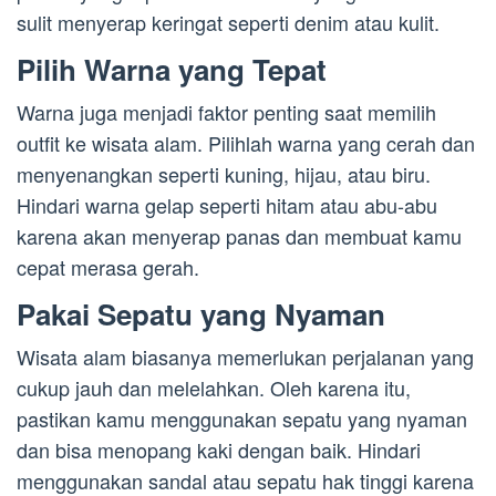
sulit menyerap keringat seperti denim atau kulit.
Pilih Warna yang Tepat
Warna juga menjadi faktor penting saat memilih
outfit ke wisata alam. Pilihlah warna yang cerah dan
menyenangkan seperti kuning, hijau, atau biru.
Hindari warna gelap seperti hitam atau abu-abu
karena akan menyerap panas dan membuat kamu
cepat merasa gerah.
Pakai Sepatu yang Nyaman
Wisata alam biasanya memerlukan perjalanan yang
cukup jauh dan melelahkan. Oleh karena itu,
pastikan kamu menggunakan sepatu yang nyaman
dan bisa menopang kaki dengan baik. Hindari
menggunakan sandal atau sepatu hak tinggi karena