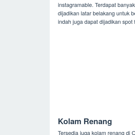
instagramable. Terdapat banyak 
dijadikan latar belakang untuk 
indah juga dapat dijadikan spot
Kolam Renang
Tersedia juga kolam renang di