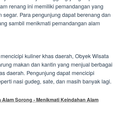
lam renang ini memiliki pemandangan yang
an segar. Para pengunjung dapat berenang dan
nang sambil menikmati pemandangan alam
 mencicipi kuliner khas daerah, Obyek Wisata
rung makan dan kantin yang menjual berbagai
s daerah. Pengunjung dapat mencicipi
erti nasi gudeg, sate, dan masih banyak lagi.
 Alam Sorong - Menikmati Keindahan Alam