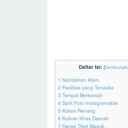
Daftar Isi:
[
Sembunyik
1
Keindahan Alam
2
Fasilitas yang Tersedia
3
Tempat Berkemah
4
Spot Foto Instagramable
5
Kolam Renang
6
Kuliner Khas Daerah
7
Harga Tiket Masuk