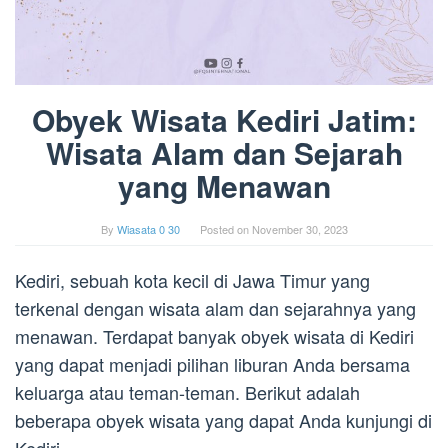
Obyek Wisata Kediri Jatim:
Wisata Alam dan Sejarah
yang Menawan
By
Wiasata 0 30
Posted on
November 30, 2023
Kediri, sebuah kota kecil di Jawa Timur yang
terkenal dengan wisata alam dan sejarahnya yang
menawan. Terdapat banyak obyek wisata di Kediri
yang dapat menjadi pilihan liburan Anda bersama
keluarga atau teman-teman. Berikut adalah
beberapa obyek wisata yang dapat Anda kunjungi di