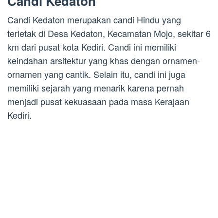
Candi Kedaton
Candi Kedaton merupakan candi Hindu yang
terletak di Desa Kedaton, Kecamatan Mojo, sekitar 6
km dari pusat kota Kediri. Candi ini memiliki
keindahan arsitektur yang khas dengan ornamen-
ornamen yang cantik. Selain itu, candi ini juga
memiliki sejarah yang menarik karena pernah
menjadi pusat kekuasaan pada masa Kerajaan
Kediri.