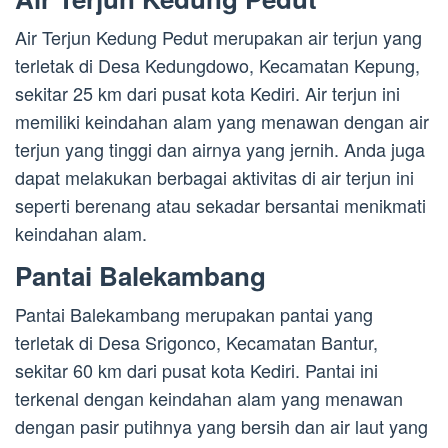
Air Terjun Kedung Pedut merupakan air terjun yang
terletak di Desa Kedungdowo, Kecamatan Kepung,
sekitar 25 km dari pusat kota Kediri. Air terjun ini
memiliki keindahan alam yang menawan dengan air
terjun yang tinggi dan airnya yang jernih. Anda juga
dapat melakukan berbagai aktivitas di air terjun ini
seperti berenang atau sekadar bersantai menikmati
keindahan alam.
Pantai Balekambang
Pantai Balekambang merupakan pantai yang
terletak di Desa Srigonco, Kecamatan Bantur,
sekitar 60 km dari pusat kota Kediri. Pantai ini
terkenal dengan keindahan alam yang menawan
dengan pasir putihnya yang bersih dan air laut yang