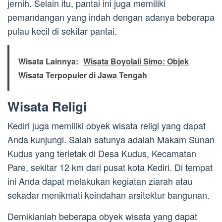
jernih. Selain itu, pantai ini juga memiliki
pemandangan yang indah dengan adanya beberapa
pulau kecil di sekitar pantai.
Wisata Lainnya:
Wisata Boyolali Simo: Objek
Wisata Terpopuler di Jawa Tengah
Wisata Religi
Kediri juga memiliki obyek wisata religi yang dapat
Anda kunjungi. Salah satunya adalah Makam Sunan
Kudus yang terletak di Desa Kudus, Kecamatan
Pare, sekitar 12 km dari pusat kota Kediri. Di tempat
ini Anda dapat melakukan kegiatan ziarah atau
sekadar menikmati keindahan arsitektur bangunan.
Demikianlah beberapa obyek wisata yang dapat