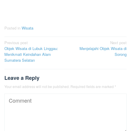
Posted in
Wisata
Post
Previous post
Next post
Objek Wisata di Lubuk Linggau:
Menjelajahi Objek Wisata di
navigation
Menikmati Keindahan Alam
Sorong
Sumatera Selatan
Leave a Reply
Your email address will not be published.
Required fields are marked
*