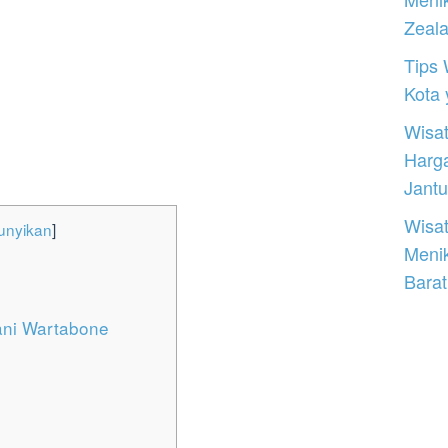
Zeal
Tips 
Kota
Wisat
Harg
Jantu
Wisat
nyikan
]
Meni
Barat
ani Wartabone