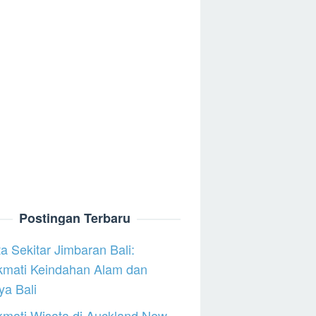
Postingan Terbaru
a Sekitar Jimbaran Bali:
kmati Keindahan Alam dan
a Bali
mati Wisata di Auckland New