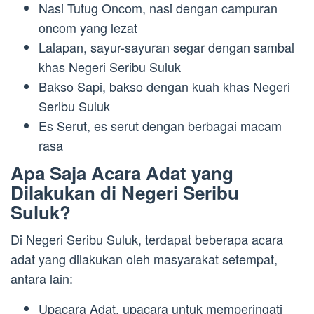
Nasi Tutug Oncom, nasi dengan campuran
oncom yang lezat
Lalapan, sayur-sayuran segar dengan sambal
khas Negeri Seribu Suluk
Bakso Sapi, bakso dengan kuah khas Negeri
Seribu Suluk
Es Serut, es serut dengan berbagai macam
rasa
Apa Saja Acara Adat yang
Dilakukan di Negeri Seribu
Suluk?
Di Negeri Seribu Suluk, terdapat beberapa acara
adat yang dilakukan oleh masyarakat setempat,
antara lain:
Upacara Adat, upacara untuk memperingati