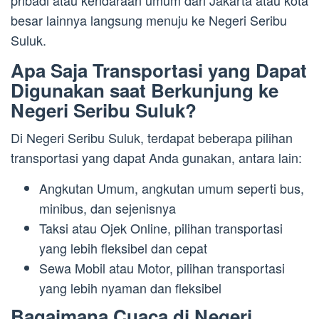
pribadi atau kendaraan umum dari Jakarta atau kota
besar lainnya langsung menuju ke Negeri Seribu
Suluk.
Apa Saja Transportasi yang Dapat
Digunakan saat Berkunjung ke
Negeri Seribu Suluk?
Di Negeri Seribu Suluk, terdapat beberapa pilihan
transportasi yang dapat Anda gunakan, antara lain:
Angkutan Umum, angkutan umum seperti bus,
minibus, dan sejenisnya
Taksi atau Ojek Online, pilihan transportasi
yang lebih fleksibel dan cepat
Sewa Mobil atau Motor, pilihan transportasi
yang lebih nyaman dan fleksibel
Bagaimana Cuaca di Negeri