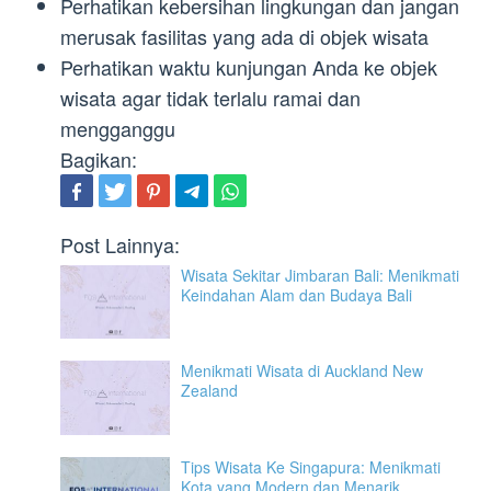
Perhatikan kebersihan lingkungan dan jangan
merusak fasilitas yang ada di objek wisata
Perhatikan waktu kunjungan Anda ke objek
wisata agar tidak terlalu ramai dan
mengganggu
Bagikan:
Post Lainnya:
Wisata Sekitar Jimbaran Bali: Menikmati
Keindahan Alam dan Budaya Bali
Menikmati Wisata di Auckland New
Zealand
Tips Wisata Ke Singapura: Menikmati
Kota yang Modern dan Menarik