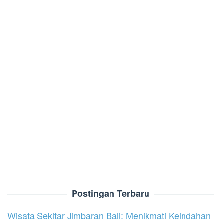
Postingan Terbaru
Wisata Sekitar Jimbaran Bali: Menikmati Keindahan