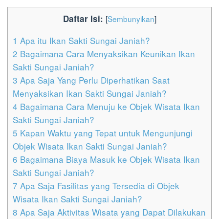
Daftar Isi:
[
Sembunyikan
]
1
Apa itu Ikan Sakti Sungai Janiah?
2
Bagaimana Cara Menyaksikan Keunikan Ikan
Sakti Sungai Janiah?
3
Apa Saja Yang Perlu Diperhatikan Saat
Menyaksikan Ikan Sakti Sungai Janiah?
4
Bagaimana Cara Menuju ke Objek Wisata Ikan
Sakti Sungai Janiah?
5
Kapan Waktu yang Tepat untuk Mengunjungi
Objek Wisata Ikan Sakti Sungai Janiah?
6
Bagaimana Biaya Masuk ke Objek Wisata Ikan
Sakti Sungai Janiah?
7
Apa Saja Fasilitas yang Tersedia di Objek
Wisata Ikan Sakti Sungai Janiah?
8
Apa Saja Aktivitas Wisata yang Dapat Dilakukan