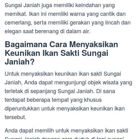
Sungai Janiah juga memiliki keindahan yang
memikat. Ikan ini memiliki warna yang cantik dan
cemerlang, serta memiliki gerakan yang lincah dan
elegan saat berenang di dalam air.
Bagaimana Cara Menyaksikan
Keunikan Ikan Sakti Sungai
Janiah?
Untuk menyaksikan keunikan ikan sakti Sungai
Janiah, Anda dapat mengunjungi objek wisata yang
terletak di sepanjang Sungai Janiah. Di sana
terdapat beberapa tempat yang khusus
diperuntukkan untuk menyaksikan keunikan ikan
tersebut.
Anda dapat memilih untuk menyaksikan ikan sakti
Sungai Janiah dengan cara duduk di tepi sungai