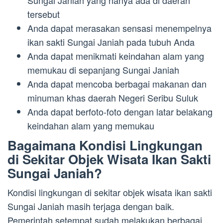
Sungai Janiah yang hanya ada di daerah
tersebut
Anda dapat merasakan sensasi menempelnya
ikan sakti Sungai Janiah pada tubuh Anda
Anda dapat menikmati keindahan alam yang
memukau di sepanjang Sungai Janiah
Anda dapat mencoba berbagai makanan dan
minuman khas daerah Negeri Seribu Suluk
Anda dapat berfoto-foto dengan latar belakang
keindahan alam yang memukau
Bagaimana Kondisi Lingkungan
di Sekitar Objek Wisata Ikan Sakti
Sungai Janiah?
Kondisi lingkungan di sekitar objek wisata ikan sakti
Sungai Janiah masih terjaga dengan baik.
Pemerintah setempat sudah melakukan berbagai