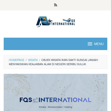
MENU
HOMEPAGE
/
WISATA
/
OBJEK WISATA IKAN SAKTI SUNGAI JANIAH:
MENYAKSIKAN KEAJAIBAN ALAM DI NEGERI SERIBU SULUK