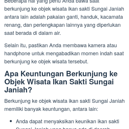
Beberapa hal yang perlu Anda bawa saat
berkunjung ke objek wisata ikan sakti Sungai Janiah
antara lain adalah pakaian ganti, handuk, kacamata
renang, dan perlengkapan lainnya yang diperlukan
saat berada di dalam air.
Selain itu, pastikan Anda membawa kamera atau
handphone untuk mengabadikan momen indah saat
berkunjung ke objek wisata tersebut.
Apa Keuntungan Berkunjung ke
Objek Wisata Ikan Sakti Sungai
Janiah?
Berkunjung ke objek wisata ikan sakti Sungai Janiah
memiliki banyak keuntungan, antara lain:
Anda dapat menyaksikan keunikan ikan sakti