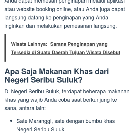
Anda dapat memesan penginapan melalui aplikasi
atau website booking online, atau Anda juga dapat
langsung datang ke penginapan yang Anda
inginkan dan melakukan pemesanan langsung.
Wisata Lainnya:
Sarana Penginapan yang
Tersedia di Suatu Daerah Tujuan Wisata Disebut
Apa Saja Makanan Khas dari
Negeri Seribu Suluk?
Di Negeri Seribu Suluk, terdapat beberapa makanan
khas yang wajib Anda coba saat berkunjung ke
sana, antara lain:
Sate Maranggi, sate dengan bumbu khas
Negeri Seribu Suluk