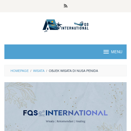
MENU
HOMEPAGE
/
WISATA
/
OBJEK WISATA DI NUSA PENIDA