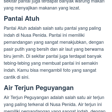
sekitar pantai juga terdapat banyak warung makan
yang menyajikan makanan yang lezat.
Pantai Atuh
Pantai Atuh adalah salah satu pantai yang paling
indah di Nusa Penida. Pantai ini memiliki
pemandangan yang sangat menakjubkan, dengan
pasir putih yang bersih dan air laut yang berwarna
biru jernih. Di sekitar pantai juga terdapat banyak
tebing-tebing yang membuat pantai ini semakin
indah. Kamu bisa mengambil foto yang sangat
cantik di sini.
Air Terjun Peguyangan
Air Terjun Peguyangan adalah salah satu air terjun
yang paling terkenal di Nusa Penida. Air terjun ini
memiliki pemandangan yang sangat indah, dengan