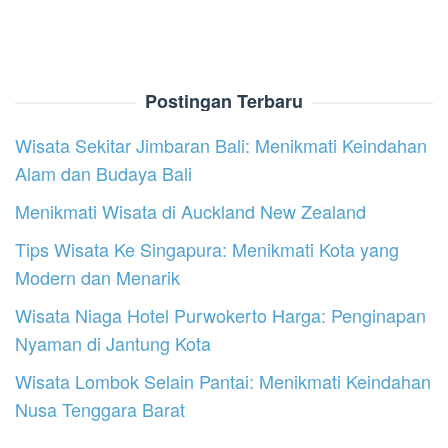
Postingan Terbaru
Wisata Sekitar Jimbaran Bali: Menikmati Keindahan
Alam dan Budaya Bali
Menikmati Wisata di Auckland New Zealand
Tips Wisata Ke Singapura: Menikmati Kota yang
Modern dan Menarik
Wisata Niaga Hotel Purwokerto Harga: Penginapan
Nyaman di Jantung Kota
Wisata Lombok Selain Pantai: Menikmati Keindahan
Nusa Tenggara Barat