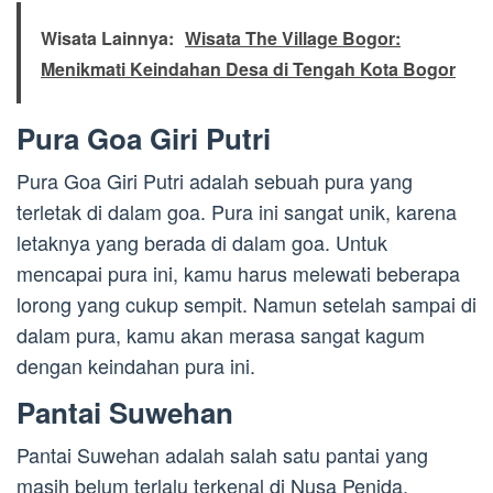
Wisata Lainnya:
Wisata The Village Bogor:
Menikmati Keindahan Desa di Tengah Kota Bogor
Pura Goa Giri Putri
Pura Goa Giri Putri adalah sebuah pura yang
terletak di dalam goa. Pura ini sangat unik, karena
letaknya yang berada di dalam goa. Untuk
mencapai pura ini, kamu harus melewati beberapa
lorong yang cukup sempit. Namun setelah sampai di
dalam pura, kamu akan merasa sangat kagum
dengan keindahan pura ini.
Pantai Suwehan
Pantai Suwehan adalah salah satu pantai yang
masih belum terlalu terkenal di Nusa Penida.