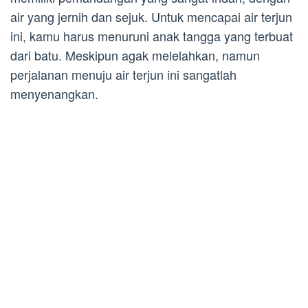
air yang jernih dan sejuk. Untuk mencapai air terjun
ini, kamu harus menuruni anak tangga yang terbuat
dari batu. Meskipun agak melelahkan, namun
perjalanan menuju air terjun ini sangatlah
menyenangkan.