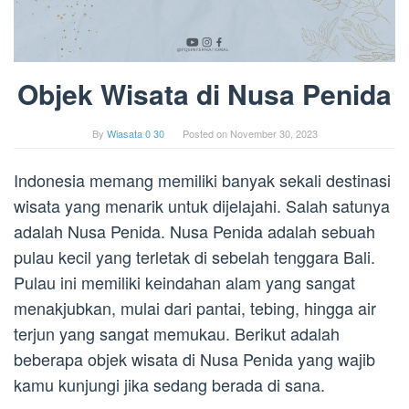
Objek Wisata di Nusa Penida
By
Wiasata 0 30
Posted on
November 30, 2023
Indonesia memang memiliki banyak sekali destinasi
wisata yang menarik untuk dijelajahi. Salah satunya
adalah Nusa Penida. Nusa Penida adalah sebuah
pulau kecil yang terletak di sebelah tenggara Bali.
Pulau ini memiliki keindahan alam yang sangat
menakjubkan, mulai dari pantai, tebing, hingga air
terjun yang sangat memukau. Berikut adalah
beberapa objek wisata di Nusa Penida yang wajib
kamu kunjungi jika sedang berada di sana.