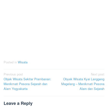
Posted in
Wisata
Post
Previous post
Next post
Objek Wisata Sekitar Prambanan:
Obyek Wisata Kyai Langgeng
navigation
Menikmati Pesona Sejarah dan
Magelang – Menikmati Pesona
Alam Yogyakarta
Alam dan Sejarah
Leave a Reply