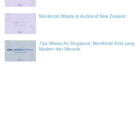
Menikmati Wisata di Auckland New Zealand
Tips Wisata Ke Singapura: Menikmati Kota yang
Modern dan Menarik