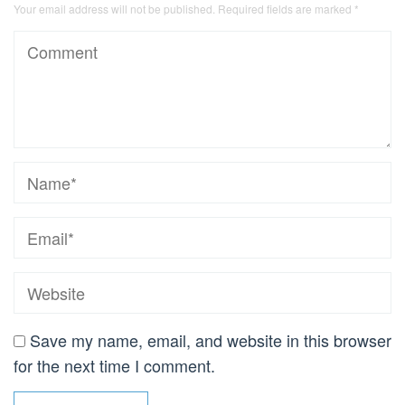
Your email address will not be published.
Required fields are marked
*
Save my name, email, and website in this browser
for the next time I comment.