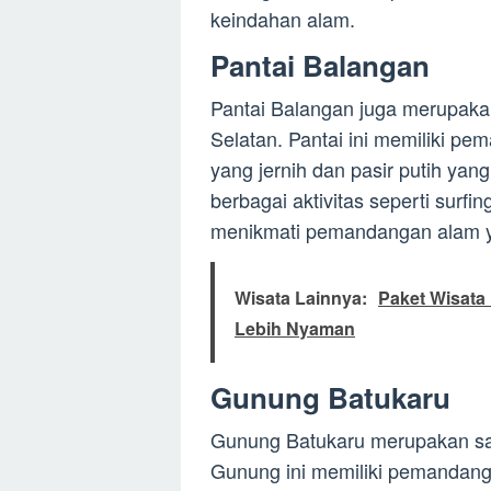
keindahan alam.
Pantai Balangan
Pantai Balangan juga merupakan 
Selatan. Pantai ini memiliki pe
yang jernih dan pasir putih yan
berbagai aktivitas seperti surfi
menikmati pemandangan alam y
Wisata Lainnya:
Paket Wisata 
Lebih Nyaman
Gunung Batukaru
Gunung Batukaru merupakan sala
Gunung ini memiliki pemandang