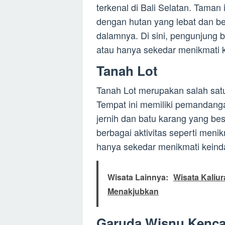
terkenal di Bali Selatan. Tama
dengan hutan yang lebat dan ber
dalamnya. Di sini, pengunjung b
atau hanya sekedar menikmati 
Tanah Lot
Tanah Lot merupakan salah satu 
Tempat ini memiliki pemandanga
jernih dan batu karang yang bes
berbagai aktivitas seperti men
hanya sekedar menikmati keind
Wisata Lainnya:
Wisata Kaliu
Menakjubkan
Garuda Wisnu Kenc