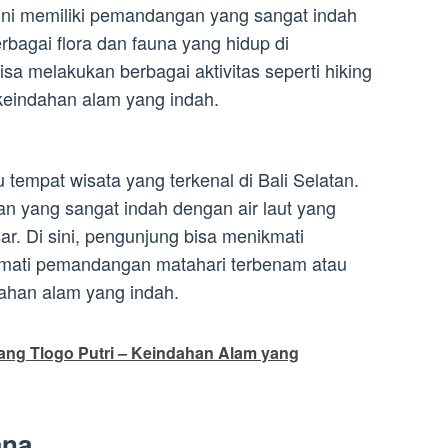
n ini memiliki pemandangan yang sangat indah
bagai flora dan fauna yang hidup di
isa melakukan berbagai aktivitas seperti hiking
keindahan alam yang indah.
tempat wisata yang terkenal di Bali Selatan.
n yang sangat indah dengan air laut yang
ar. Di sini, pengunjung bisa menikmati
ikmati pemandangan matahari terbenam atau
ahan alam yang indah.
rang Tlogo Putri – Keindahan Alam yang
ana