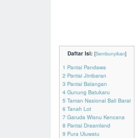
Daftar Isi:
[
Sembunyikan
]
1
Pantai Pandawa
2
Pantai Jimbaran
3
Pantai Balangan
4
Gunung Batukaru
5
Taman Nasional Bali Barat
6
Tanah Lot
7
Garuda Wisnu Kencana
8
Pantai Dreamland
9
Pura Uluwatu