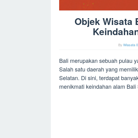
Objek Wisata B
Keindahan
By
Wiasata 0
Bali merupakan sebuah pulau y
Salah satu daerah yang memili
Selatan. Di sini, terdapat banya
menikmati keindahan alam Bali 