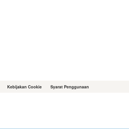
Kebijakan Cookie
Syarat Penggunaan