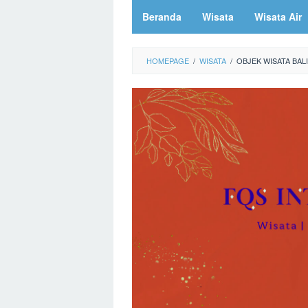
Beranda
Wisata
Wisata Air
HOMEPAGE
/
WISATA
/
OBJEK WISATA BAL