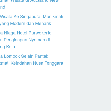
and
Wisata Ke Singapura: Menikmati
 yang Modern dan Menarik
a Niaga Hotel Purwokerto
a: Penginapan Nyaman di
ng Kota
a Lombok Selain Pantai:
kmati Keindahan Nusa Tenggara