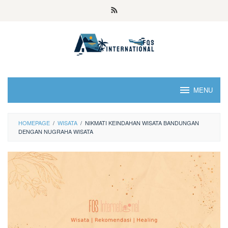
MENU
HOMEPAGE
/
WISATA
/
NIKMATI KEINDAHAN WISATA BANDUNGAN
DENGAN NUGRAHA WISATA