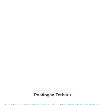
Postingan Terbaru