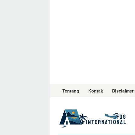
Skip
to
content
Tentang
Kontak
Disclaimer