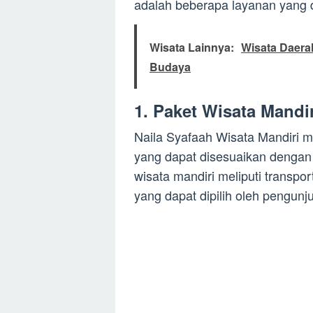
adalah beberapa layanan yang d
Wisata Lainnya:
Wisata Daera
Budaya
1. Paket Wisata Mandir
Naila Syafaah Wisata Mandiri m
yang dapat disesuaikan dengan
wisata mandiri meliputi transpo
yang dapat dipilih oleh pengunj