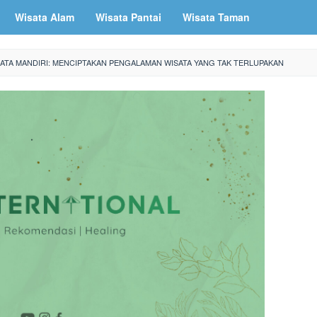
Wisata Alam
Wisata Pantai
Wisata Taman
SATA MANDIRI: MENCIPTAKAN PENGALAMAN WISATA YANG TAK TERLUPAKAN