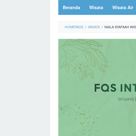
Beranda
Wisata
Wisata Air
HOMEPAGE
/
WISATA
/
NAILA SYAFAAH WI