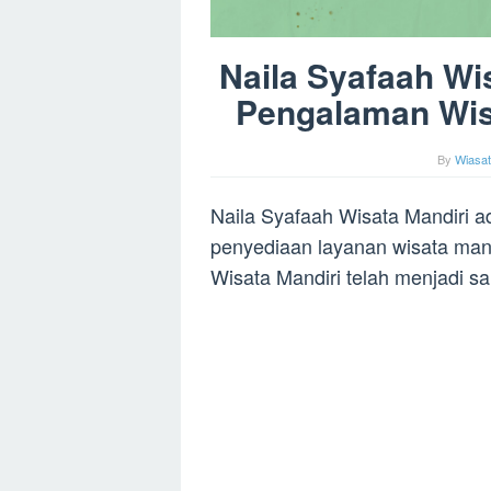
Naila Syafaah Wi
Pengalaman Wis
By
Wiasat
Naila Syafaah Wisata Mandiri a
penyediaan layanan wisata mandi
Wisata Mandiri telah menjadi s