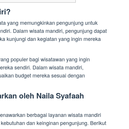
ri?
isata yang memungkinkan pengunjung untuk
ndiri. Dalam wisata mandiri, pengunjung dapat
ka kunjungi dan kegiatan yang ingin mereka
yang populer bagi wisatawan yang ingin
reka sendiri. Dalam wisata mandiri,
uaikan budget mereka sesuai dengan
rkan oleh Naila Syafaah
menawarkan berbagai layanan wisata mandiri
 kebutuhan dan keinginan pengunjung. Berikut