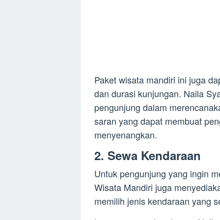
Paket wisata mandiri ini juga 
dan durasi kunjungan. Naila S
pengunjung dalam merencanaka
saran yang dapat membuat peng
menyenangkan.
2. Sewa Kendaraan
Untuk pengunjung yang ingin me
Wisata Mandiri juga menyediak
memilih jenis kendaraan yang 