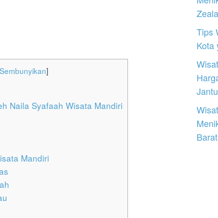
Zeal
Tips 
Kota
Wisat
Sembunyikan
]
Harg
Jantu
h Naila Syafaah Wisata Mandiri
Wisat
Meni
Barat
sata Mandiri
as
mah
au