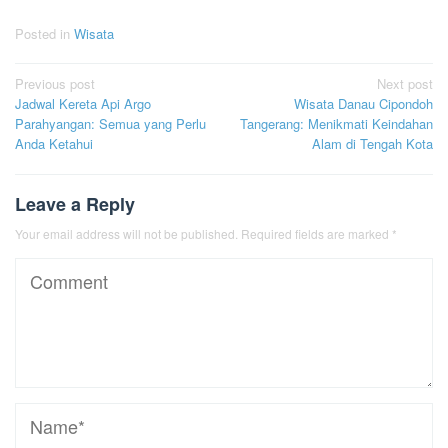
Posted in
Wisata
Post
Previous post
Next post
Jadwal Kereta Api Argo
Wisata Danau Cipondoh
navigation
Parahyangan: Semua yang Perlu
Tangerang: Menikmati Keindahan
Anda Ketahui
Alam di Tengah Kota
Leave a Reply
Your email address will not be published.
Required fields are marked
*