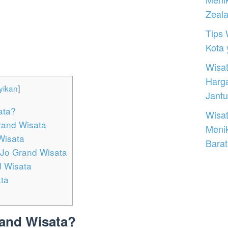
Zeal
Tips 
Kota
Wisat
Harg
yikan
]
Jantu
ata?
Wisat
rand Wisata
Meni
Wisata
Barat
 Jo Grand Wisata
 Wisata
ta
rand Wisata?