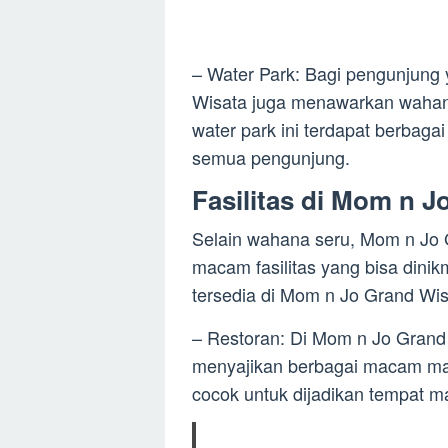
– Water Park: Bagi pengunjung
Wisata juga menawarkan wahana
water park ini terdapat berbaga
semua pengunjung.
Fasilitas di Mom n J
Selain wahana seru, Mom n Jo
macam fasilitas yang bisa dinik
tersedia di Mom n Jo Grand Wisa
– Restoran: Di Mom n Jo Grand
menyajikan berbagai macam ma
cocok untuk dijadikan tempat m