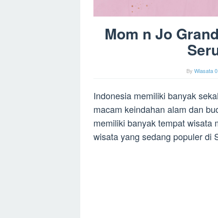
Mom n Jo Grand
Seru
By
Wiasata 0
Indonesia memiliki banyak seka
macam keindahan alam dan buda
memiliki banyak tempat wisata 
wisata yang sedang populer di