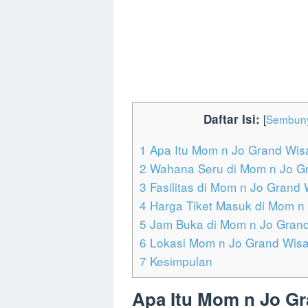
Daftar Isi:
[
Sembun
1
Apa Itu Mom n Jo Grand Wis
2
Wahana Seru di Mom n Jo G
3
Fasilitas di Mom n Jo Grand 
4
Harga Tiket Masuk di Mom n
5
Jam Buka di Mom n Jo Grand
6
Lokasi Mom n Jo Grand Wisa
7
Kesimpulan
Apa Itu Mom n Jo G