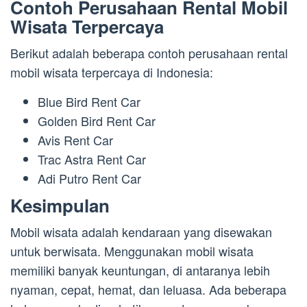
Contoh Perusahaan Rental Mobil
Wisata Terpercaya
Berikut adalah beberapa contoh perusahaan rental
mobil wisata terpercaya di Indonesia:
Blue Bird Rent Car
Golden Bird Rent Car
Avis Rent Car
Trac Astra Rent Car
Adi Putro Rent Car
Kesimpulan
Mobil wisata adalah kendaraan yang disewakan
untuk berwisata. Menggunakan mobil wisata
memiliki banyak keuntungan, di antaranya lebih
nyaman, cepat, hemat, dan leluasa. Ada beberapa