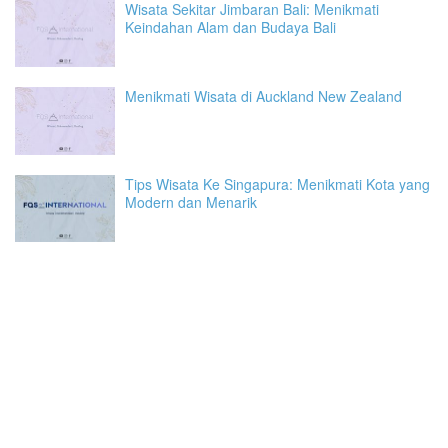
Wisata Sekitar Jimbaran Bali: Menikmati
Keindahan Alam dan Budaya Bali
Menikmati Wisata di Auckland New Zealand
Tips Wisata Ke Singapura: Menikmati Kota yang
Modern dan Menarik