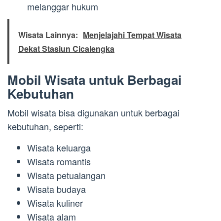
melanggar hukum
Wisata Lainnya:
Menjelajahi Tempat Wisata
Dekat Stasiun Cicalengka
Mobil Wisata untuk Berbagai
Kebutuhan
Mobil wisata bisa digunakan untuk berbagai
kebutuhan, seperti:
Wisata keluarga
Wisata romantis
Wisata petualangan
Wisata budaya
Wisata kuliner
Wisata alam