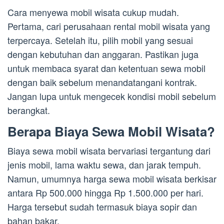
Cara menyewa mobil wisata cukup mudah.
Pertama, cari perusahaan rental mobil wisata yang
terpercaya. Setelah itu, pilih mobil yang sesuai
dengan kebutuhan dan anggaran. Pastikan juga
untuk membaca syarat dan ketentuan sewa mobil
dengan baik sebelum menandatangani kontrak.
Jangan lupa untuk mengecek kondisi mobil sebelum
berangkat.
Berapa Biaya Sewa Mobil Wisata?
Biaya sewa mobil wisata bervariasi tergantung dari
jenis mobil, lama waktu sewa, dan jarak tempuh.
Namun, umumnya harga sewa mobil wisata berkisar
antara Rp 500.000 hingga Rp 1.500.000 per hari.
Harga tersebut sudah termasuk biaya sopir dan
bahan bakar.