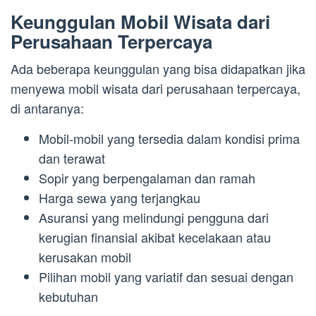
Keunggulan Mobil Wisata dari
Perusahaan Terpercaya
Ada beberapa keunggulan yang bisa didapatkan jika
menyewa mobil wisata dari perusahaan terpercaya,
di antaranya:
Mobil-mobil yang tersedia dalam kondisi prima
dan terawat
Sopir yang berpengalaman dan ramah
Harga sewa yang terjangkau
Asuransi yang melindungi pengguna dari
kerugian finansial akibat kecelakaan atau
kerusakan mobil
Pilihan mobil yang variatif dan sesuai dengan
kebutuhan