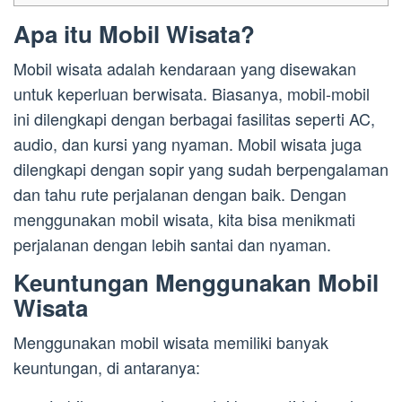
Apa itu Mobil Wisata?
Mobil wisata adalah kendaraan yang disewakan
untuk keperluan berwisata. Biasanya, mobil-mobil
ini dilengkapi dengan berbagai fasilitas seperti AC,
audio, dan kursi yang nyaman. Mobil wisata juga
dilengkapi dengan sopir yang sudah berpengalaman
dan tahu rute perjalanan dengan baik. Dengan
menggunakan mobil wisata, kita bisa menikmati
perjalanan dengan lebih santai dan nyaman.
Keuntungan Menggunakan Mobil
Wisata
Menggunakan mobil wisata memiliki banyak
keuntungan, di antaranya: