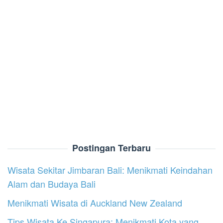
Postingan Terbaru
Wisata Sekitar Jimbaran Bali: Menikmati Keindahan
Alam dan Budaya Bali
Menikmati Wisata di Auckland New Zealand
Tips Wisata Ke Singapura: Menikmati Kota yang