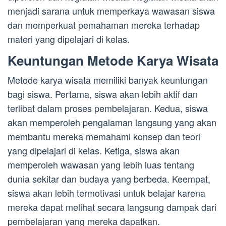
menjadi sarana untuk memperkaya wawasan siswa
dan memperkuat pemahaman mereka terhadap
materi yang dipelajari di kelas.
Keuntungan Metode Karya Wisata
Metode karya wisata memiliki banyak keuntungan
bagi siswa. Pertama, siswa akan lebih aktif dan
terlibat dalam proses pembelajaran. Kedua, siswa
akan memperoleh pengalaman langsung yang akan
membantu mereka memahami konsep dan teori
yang dipelajari di kelas. Ketiga, siswa akan
memperoleh wawasan yang lebih luas tentang
dunia sekitar dan budaya yang berbeda. Keempat,
siswa akan lebih termotivasi untuk belajar karena
mereka dapat melihat secara langsung dampak dari
pembelajaran yang mereka dapatkan.