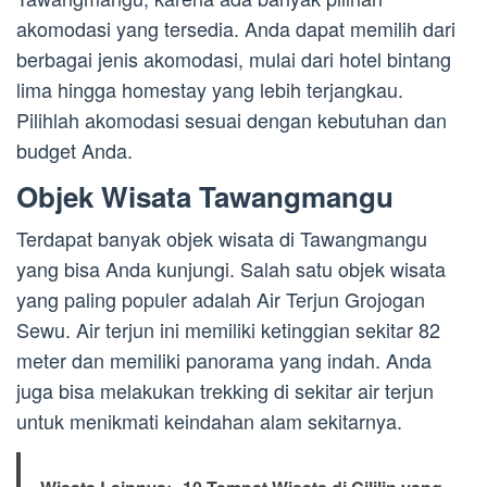
akomodasi yang tersedia. Anda dapat memilih dari
berbagai jenis akomodasi, mulai dari hotel bintang
lima hingga homestay yang lebih terjangkau.
Pilihlah akomodasi sesuai dengan kebutuhan dan
budget Anda.
Objek Wisata Tawangmangu
Terdapat banyak objek wisata di Tawangmangu
yang bisa Anda kunjungi. Salah satu objek wisata
yang paling populer adalah Air Terjun Grojogan
Sewu. Air terjun ini memiliki ketinggian sekitar 82
meter dan memiliki panorama yang indah. Anda
juga bisa melakukan trekking di sekitar air terjun
untuk menikmati keindahan alam sekitarnya.