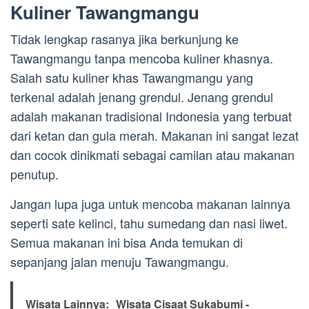
Kuliner Tawangmangu
Tidak lengkap rasanya jika berkunjung ke
Tawangmangu tanpa mencoba kuliner khasnya.
Salah satu kuliner khas Tawangmangu yang
terkenal adalah jenang grendul. Jenang grendul
adalah makanan tradisional Indonesia yang terbuat
dari ketan dan gula merah. Makanan ini sangat lezat
dan cocok dinikmati sebagai camilan atau makanan
penutup.
Jangan lupa juga untuk mencoba makanan lainnya
seperti sate kelinci, tahu sumedang dan nasi liwet.
Semua makanan ini bisa Anda temukan di
sepanjang jalan menuju Tawangmangu.
Wisata Lainnya:
Wisata Cisaat Sukabumi -