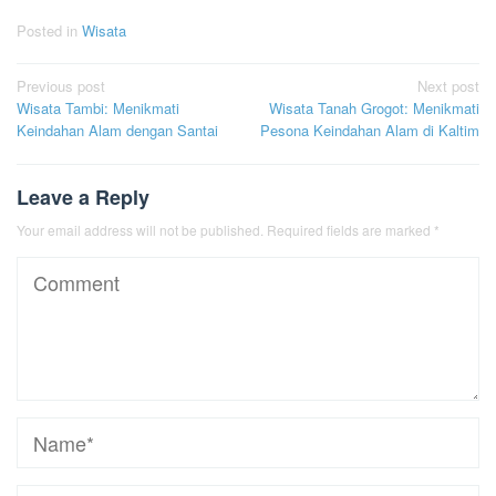
Posted in
Wisata
Post
Previous post
Next post
Wisata Tambi: Menikmati
Wisata Tanah Grogot: Menikmati
navigation
Keindahan Alam dengan Santai
Pesona Keindahan Alam di Kaltim
Leave a Reply
Your email address will not be published.
Required fields are marked
*