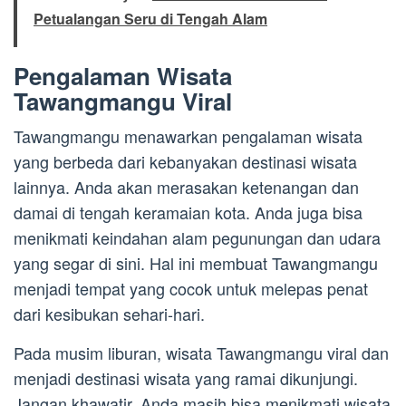
Petualangan Seru di Tengah Alam
Pengalaman Wisata
Tawangmangu Viral
Tawangmangu menawarkan pengalaman wisata
yang berbeda dari kebanyakan destinasi wisata
lainnya. Anda akan merasakan ketenangan dan
damai di tengah keramaian kota. Anda juga bisa
menikmati keindahan alam pegunungan dan udara
yang segar di sini. Hal ini membuat Tawangmangu
menjadi tempat yang cocok untuk melepas penat
dari kesibukan sehari-hari.
Pada musim liburan, wisata Tawangmangu viral dan
menjadi destinasi wisata yang ramai dikunjungi.
Jangan khawatir, Anda masih bisa menikmati wisata