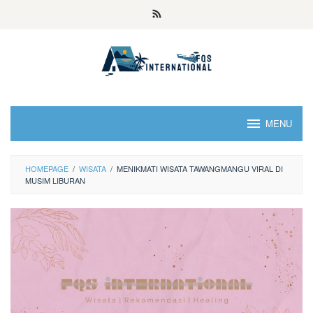
MENU
HOMEPAGE
/
WISATA
/
MENIKMATI WISATA TAWANGMANGU VIRAL DI
MUSIM LIBURAN