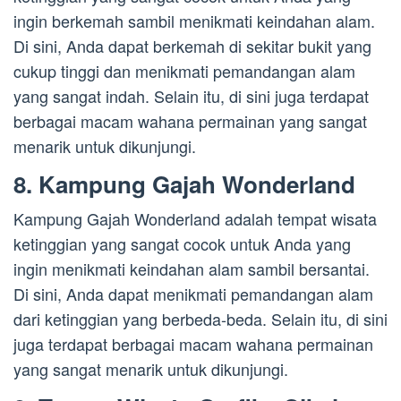
ingin berkemah sambil menikmati keindahan alam.
Di sini, Anda dapat berkemah di sekitar bukit yang
cukup tinggi dan menikmati pemandangan alam
yang sangat indah. Selain itu, di sini juga terdapat
berbagai macam wahana permainan yang sangat
menarik untuk dikunjungi.
8. Kampung Gajah Wonderland
Kampung Gajah Wonderland adalah tempat wisata
ketinggian yang sangat cocok untuk Anda yang
ingin menikmati keindahan alam sambil bersantai.
Di sini, Anda dapat menikmati pemandangan alam
dari ketinggian yang berbeda-beda. Selain itu, di sini
juga terdapat berbagai macam wahana permainan
yang sangat menarik untuk dikunjungi.