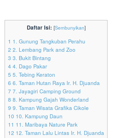
Daftar Isi:
[
Sembunyikan
]
1
1. Gunung Tangkuban Perahu
2
2. Lembang Park and Zoo
3
3. Bukit Bintang
4
4. Dago Pakar
5
5. Tebing Keraton
6
6. Taman Hutan Raya Ir. H. Djuanda
7
7. Jayagiri Camping Ground
8
8. Kampung Gajah Wonderland
9
9. Taman Wisata Grafika Cikole
10
10. Kampung Daun
11
11. Maribaya Nature Park
12
12. Taman Lalu Lintas Ir. H. Djuanda