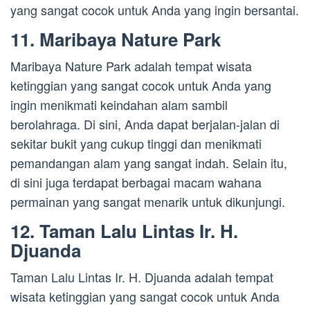
yang sangat cocok untuk Anda yang ingin bersantai.
11. Maribaya Nature Park
Maribaya Nature Park adalah tempat wisata
ketinggian yang sangat cocok untuk Anda yang
ingin menikmati keindahan alam sambil
berolahraga. Di sini, Anda dapat berjalan-jalan di
sekitar bukit yang cukup tinggi dan menikmati
pemandangan alam yang sangat indah. Selain itu,
di sini juga terdapat berbagai macam wahana
permainan yang sangat menarik untuk dikunjungi.
12. Taman Lalu Lintas Ir. H.
Djuanda
Taman Lalu Lintas Ir. H. Djuanda adalah tempat
wisata ketinggian yang sangat cocok untuk Anda