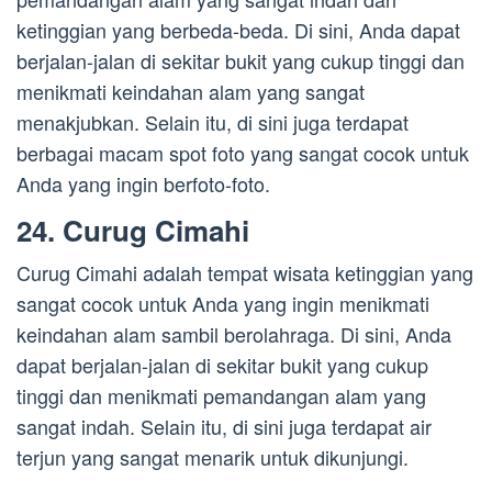
ketinggian yang berbeda-beda. Di sini, Anda dapat
berjalan-jalan di sekitar bukit yang cukup tinggi dan
menikmati keindahan alam yang sangat
menakjubkan. Selain itu, di sini juga terdapat
berbagai macam spot foto yang sangat cocok untuk
Anda yang ingin berfoto-foto.
24. Curug Cimahi
Curug Cimahi adalah tempat wisata ketinggian yang
sangat cocok untuk Anda yang ingin menikmati
keindahan alam sambil berolahraga. Di sini, Anda
dapat berjalan-jalan di sekitar bukit yang cukup
tinggi dan menikmati pemandangan alam yang
sangat indah. Selain itu, di sini juga terdapat air
terjun yang sangat menarik untuk dikunjungi.