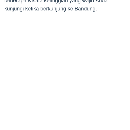
beberapa wisata ketinggian yang wajib Anda
kunjungi ketika berkunjung ke Bandung.