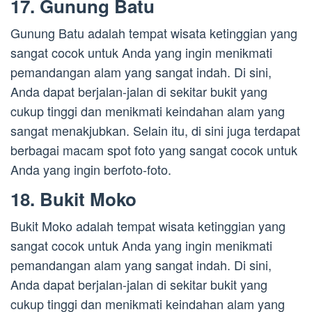
17. Gunung Batu
Gunung Batu adalah tempat wisata ketinggian yang
sangat cocok untuk Anda yang ingin menikmati
pemandangan alam yang sangat indah. Di sini,
Anda dapat berjalan-jalan di sekitar bukit yang
cukup tinggi dan menikmati keindahan alam yang
sangat menakjubkan. Selain itu, di sini juga terdapat
berbagai macam spot foto yang sangat cocok untuk
Anda yang ingin berfoto-foto.
18. Bukit Moko
Bukit Moko adalah tempat wisata ketinggian yang
sangat cocok untuk Anda yang ingin menikmati
pemandangan alam yang sangat indah. Di sini,
Anda dapat berjalan-jalan di sekitar bukit yang
cukup tinggi dan menikmati keindahan alam yang