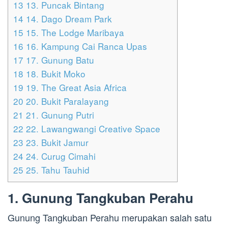
13
13. Puncak Bintang
14
14. Dago Dream Park
15
15. The Lodge Maribaya
16
16. Kampung Cai Ranca Upas
17
17. Gunung Batu
18
18. Bukit Moko
19
19. The Great Asia Africa
20
20. Bukit Paralayang
21
21. Gunung Putri
22
22. Lawangwangi Creative Space
23
23. Bukit Jamur
24
24. Curug Cimahi
25
25. Tahu Tauhid
1. Gunung Tangkuban Perahu
Gunung Tangkuban Perahu merupakan salah satu