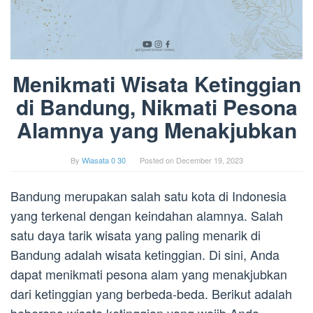
Menikmati Wisata Ketinggian
di Bandung, Nikmati Pesona
Alamnya yang Menakjubkan
By
Wiasata 0 30
Posted on
December 19, 2023
Bandung merupakan salah satu kota di Indonesia
yang terkenal dengan keindahan alamnya. Salah
satu daya tarik wisata yang paling menarik di
Bandung adalah wisata ketinggian. Di sini, Anda
dapat menikmati pesona alam yang menakjubkan
dari ketinggian yang berbeda-beda. Berikut adalah