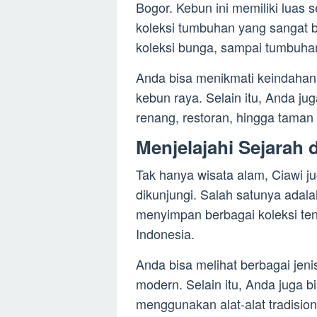
Bogor. Kebun ini memiliki luas
koleksi tumbuhan yang sangat 
koleksi bunga, sampai tumbuha
Anda bisa menikmati keindahan 
kebun raya. Selain itu, Anda jug
renang, restoran, hingga taman
Menjelajahi Sejarah
Tak hanya wisata alam, Ciawi ju
dikunjungi. Salah satunya ada
menyimpan berbagai koleksi te
Indonesia.
Anda bisa melihat berbagai jen
modern. Selain itu, Anda juga 
menggunakan alat-alat tradision