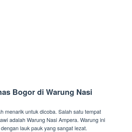
has Bogor di Warung Nasi
ah menarik untuk dicoba. Salah satu tempat
 Ciawi adalah Warung Nasi Ampera. Warung ini
dengan lauk pauk yang sangat lezat.