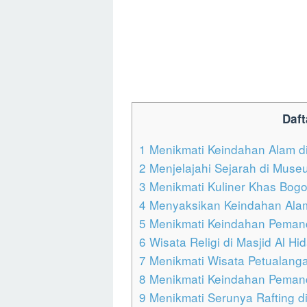
Daft
1
Menikmati Keindahan Alam d
2
Menjelajahi Sejarah di Muse
3
Menikmati Kuliner Khas Bogo
4
Menyaksikan Keindahan Alam 
5
Menikmati Keindahan Peman
6
Wisata Religi di Masjid Al Hi
7
Menikmati Wisata Petualanga
8
Menikmati Keindahan Pemand
9
Menikmati Serunya Rafting di