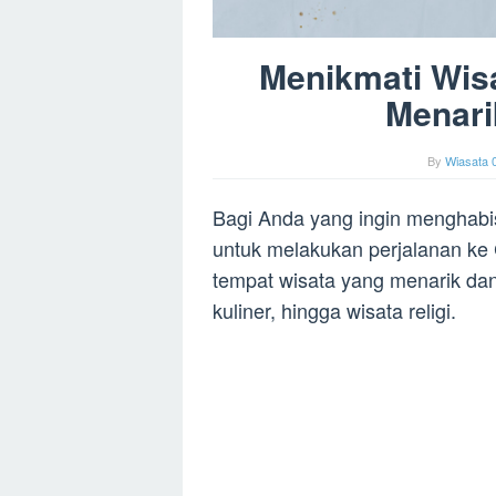
Menikmati Wisa
Menar
By
Wiasata 
Bagi Anda yang ingin menghabis
untuk melakukan perjalanan ke C
tempat wisata yang menarik dan
kuliner, hingga wisata religi.