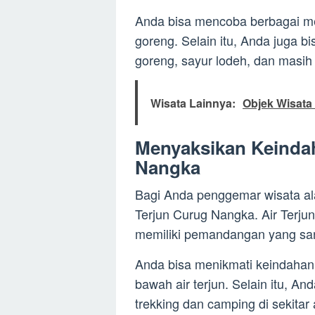
Anda bisa mencoba berbagai men
goreng. Selain itu, Anda juga 
goreng, sayur lodeh, dan masih 
Wisata Lainnya:
Objek Wisata
Menyaksikan Keindah
Nangka
Bagi Anda penggemar wisata al
Terjun Curug Nangka. Air Terjun 
memiliki pemandangan yang san
Anda bisa menikmati keindahan
bawah air terjun. Selain itu, And
trekking dan camping di sekitar a