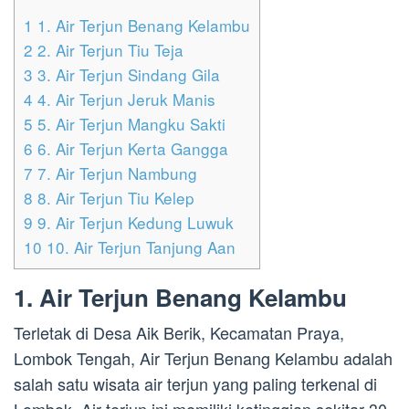
1
1. Air Terjun Benang Kelambu
2
2. Air Terjun Tiu Teja
3
3. Air Terjun Sindang Gila
4
4. Air Terjun Jeruk Manis
5
5. Air Terjun Mangku Sakti
6
6. Air Terjun Kerta Gangga
7
7. Air Terjun Nambung
8
8. Air Terjun Tiu Kelep
9
9. Air Terjun Kedung Luwuk
10
10. Air Terjun Tanjung Aan
1. Air Terjun Benang Kelambu
Terletak di Desa Aik Berik, Kecamatan Praya,
Lombok Tengah, Air Terjun Benang Kelambu adalah
salah satu wisata air terjun yang paling terkenal di