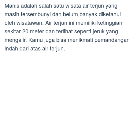
Manis adalah salah satu wisata air terjun yang
masih tersembunyi dan belum banyak diketahui
oleh wisatawan. Air terjun ini memiliki ketinggian
sekitar 20 meter dan terlihat seperti jeruk yang
mengalir. Kamu juga bisa menikmati pemandangan
indah dari atas air terjun.