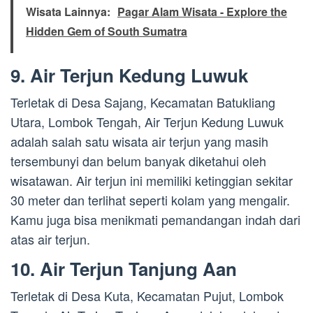
Wisata Lainnya:
Pagar Alam Wisata - Explore the
Hidden Gem of South Sumatra
9. Air Terjun Kedung Luwuk
Terletak di Desa Sajang, Kecamatan Batukliang
Utara, Lombok Tengah, Air Terjun Kedung Luwuk
adalah salah satu wisata air terjun yang masih
tersembunyi dan belum banyak diketahui oleh
wisatawan. Air terjun ini memiliki ketinggian sekitar
30 meter dan terlihat seperti kolam yang mengalir.
Kamu juga bisa menikmati pemandangan indah dari
atas air terjun.
10. Air Terjun Tanjung Aan
Terletak di Desa Kuta, Kecamatan Pujut, Lombok