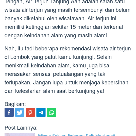
Tengah, Air Terjun Tanjung Aan adalah salah satu
wisata air terjun yang masih tersembunyi dan belum
banyak diketahui oleh wisatawan. Air terjun ini
memiliki ketinggian sekitar 15 meter dan terkenal
dengan keindahan alam yang masih alami.
Nah, itu tadi beberapa rekomendasi wisata air terjun
di Lombok yang patut kamu kunjungi. Selain
menikmati keindahan alam, kamu juga bisa
merasakan sensasi petualangan yang tak
terlupakan. Jangan lupa untuk menjaga kebersihan
dan kelestarian alam saat berkunjung ya!
Bagikan:
Post Lainnya:
Wisata Sekitar Jimbaran Bali: Menikmati