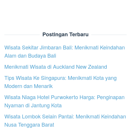
Postingan Terbaru
Wisata Sekitar Jimbaran Bali: Menikmati Keindahan
Alam dan Budaya Bali
Menikmati Wisata di Auckland New Zealand
Tips Wisata Ke Singapura: Menikmati Kota yang
Modern dan Menarik
Wisata Niaga Hotel Purwokerto Harga: Penginapan
Nyaman di Jantung Kota
Wisata Lombok Selain Pantai: Menikmati Keindahan
Nusa Tenggara Barat