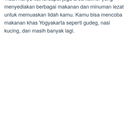
menyediakan berbagai makanan dan minuman lezat
untuk memuaskan lidah kamu. Kamu bisa mencoba
makanan khas Yogyakarta seperti gudeg, nasi
kucing, dan masih banyak lagi.