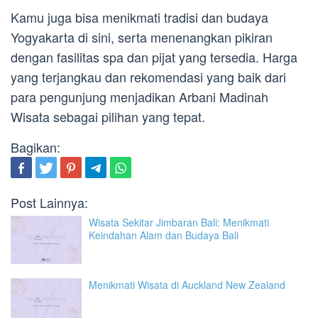
Kamu juga bisa menikmati tradisi dan budaya
Yogyakarta di sini, serta menenangkan pikiran
dengan fasilitas spa dan pijat yang tersedia. Harga
yang terjangkau dan rekomendasi yang baik dari
para pengunjung menjadikan Arbani Madinah
Wisata sebagai pilihan yang tepat.
Bagikan:
Post Lainnya:
Wisata Sekitar Jimbaran Bali: Menikmati
Keindahan Alam dan Budaya Bali
Menikmati Wisata di Auckland New Zealand