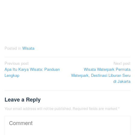
Posted in
Wisata
Post
Previous post
Next post
Apa Itu Karya Wisata: Panduan
Wisata Waterpark Permata
navigation
Lengkap
Waterpark, Destinasi Liburan Seru
di Jakarta
Leave a Reply
Your email address will not be published.
Required fields are marked
*