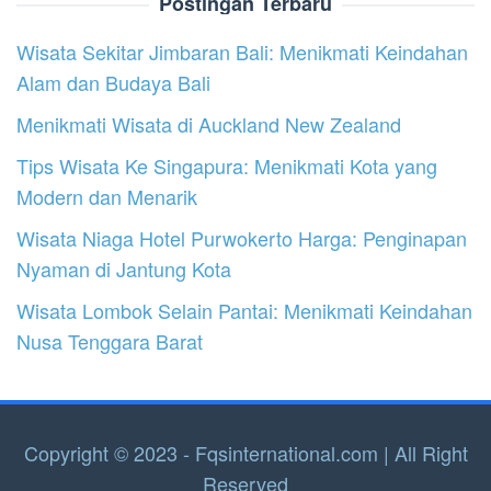
Postingan Terbaru
Wisata Sekitar Jimbaran Bali: Menikmati Keindahan
Alam dan Budaya Bali
Menikmati Wisata di Auckland New Zealand
Tips Wisata Ke Singapura: Menikmati Kota yang
Modern dan Menarik
Wisata Niaga Hotel Purwokerto Harga: Penginapan
Nyaman di Jantung Kota
Wisata Lombok Selain Pantai: Menikmati Keindahan
Nusa Tenggara Barat
Copyright © 2023 - Fqsinternational.com | All Right
Reserved