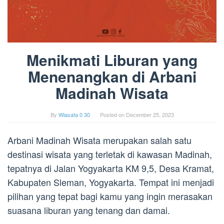
Menikmati Liburan yang
Menenangkan di Arbani
Madinah Wisata
By
Wiasata 0 30
Posted on
December 25, 2023
Arbani Madinah Wisata merupakan salah satu
destinasi wisata yang terletak di kawasan Madinah,
tepatnya di Jalan Yogyakarta KM 9,5, Desa Kramat,
Kabupaten Sleman, Yogyakarta. Tempat ini menjadi
pilihan yang tepat bagi kamu yang ingin merasakan
suasana liburan yang tenang dan damai.