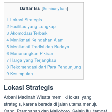
Daftar Isi:
[
Sembunyikan
]
1
Lokasi Strategis
2
Fasilitas yang Lengkap
3
Akomodasi Terbaik
4
Menikmati Keindahan Alam
5
Menikmati Tradisi dan Budaya
6
Menenangkan Pikiran
7
Harga yang Terjangkau
8
Rekomendasi dari Para Pengunjung
9
Kesimpulan
Lokasi Strategis
Arbani Madinah Wisata memiliki lokasi yang
strategis, karena berada di jalan utama menuju
Candi Prambanan dan Malioboro. Selain itu, tempat