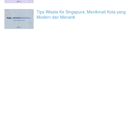
Tips Wisata Ke Singapura: Menikmati Kota yang
Modern dan Menarik