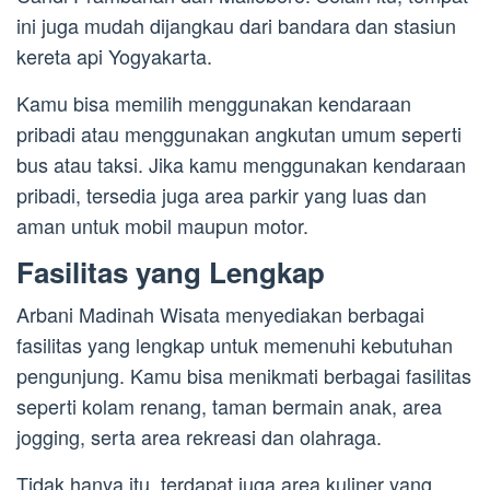
ini juga mudah dijangkau dari bandara dan stasiun
kereta api Yogyakarta.
Kamu bisa memilih menggunakan kendaraan
pribadi atau menggunakan angkutan umum seperti
bus atau taksi. Jika kamu menggunakan kendaraan
pribadi, tersedia juga area parkir yang luas dan
aman untuk mobil maupun motor.
Fasilitas yang Lengkap
Arbani Madinah Wisata menyediakan berbagai
fasilitas yang lengkap untuk memenuhi kebutuhan
pengunjung. Kamu bisa menikmati berbagai fasilitas
seperti kolam renang, taman bermain anak, area
jogging, serta area rekreasi dan olahraga.
Tidak hanya itu, terdapat juga area kuliner yang