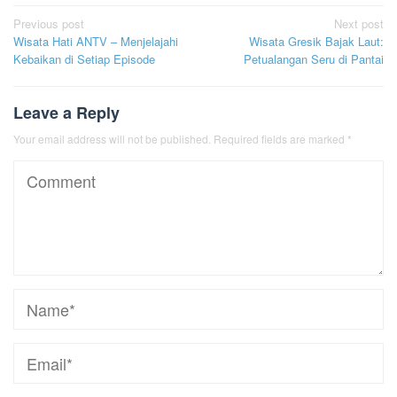
Post
Previous post
Next post
Wisata Hati ANTV – Menjelajahi
Wisata Gresik Bajak Laut:
navigation
Kebaikan di Setiap Episode
Petualangan Seru di Pantai
Leave a Reply
Your email address will not be published.
Required fields are marked
*