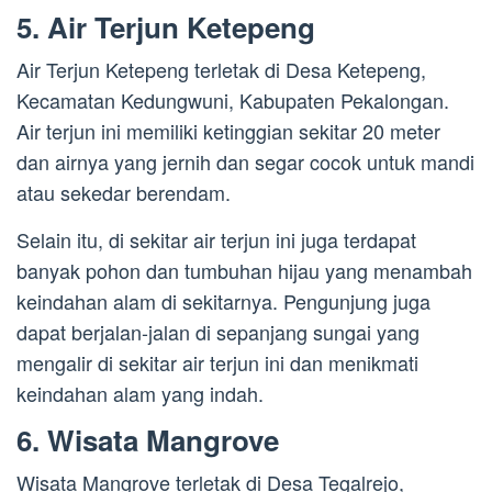
5. Air Terjun Ketepeng
Air Terjun Ketepeng terletak di Desa Ketepeng,
Kecamatan Kedungwuni, Kabupaten Pekalongan.
Air terjun ini memiliki ketinggian sekitar 20 meter
dan airnya yang jernih dan segar cocok untuk mandi
atau sekedar berendam.
Selain itu, di sekitar air terjun ini juga terdapat
banyak pohon dan tumbuhan hijau yang menambah
keindahan alam di sekitarnya. Pengunjung juga
dapat berjalan-jalan di sepanjang sungai yang
mengalir di sekitar air terjun ini dan menikmati
keindahan alam yang indah.
6. Wisata Mangrove
Wisata Mangrove terletak di Desa Tegalrejo,