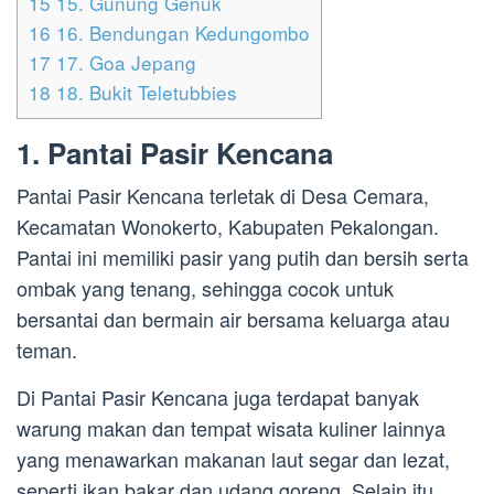
15
15. Gunung Genuk
16
16. Bendungan Kedungombo
17
17. Goa Jepang
18
18. Bukit Teletubbies
1. Pantai Pasir Kencana
Pantai Pasir Kencana terletak di Desa Cemara,
Kecamatan Wonokerto, Kabupaten Pekalongan.
Pantai ini memiliki pasir yang putih dan bersih serta
ombak yang tenang, sehingga cocok untuk
bersantai dan bermain air bersama keluarga atau
teman.
Di Pantai Pasir Kencana juga terdapat banyak
warung makan dan tempat wisata kuliner lainnya
yang menawarkan makanan laut segar dan lezat,
seperti ikan bakar dan udang goreng. Selain itu,