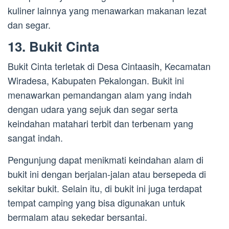
kuliner lainnya yang menawarkan makanan lezat
dan segar.
13. Bukit Cinta
Bukit Cinta terletak di Desa Cintaasih, Kecamatan
Wiradesa, Kabupaten Pekalongan. Bukit ini
menawarkan pemandangan alam yang indah
dengan udara yang sejuk dan segar serta
keindahan matahari terbit dan terbenam yang
sangat indah.
Pengunjung dapat menikmati keindahan alam di
bukit ini dengan berjalan-jalan atau bersepeda di
sekitar bukit. Selain itu, di bukit ini juga terdapat
tempat camping yang bisa digunakan untuk
bermalam atau sekedar bersantai.