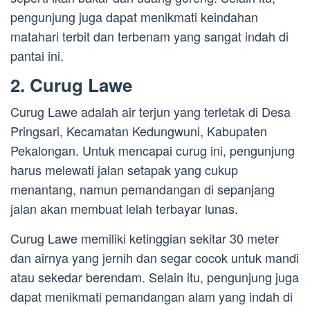
pengunjung juga dapat menikmati keindahan
matahari terbit dan terbenam yang sangat indah di
pantai ini.
2. Curug Lawe
Curug Lawe adalah air terjun yang terletak di Desa
Pringsari, Kecamatan Kedungwuni, Kabupaten
Pekalongan. Untuk mencapai curug ini, pengunjung
harus melewati jalan setapak yang cukup
menantang, namun pemandangan di sepanjang
jalan akan membuat lelah terbayar lunas.
Curug Lawe memiliki ketinggian sekitar 30 meter
dan airnya yang jernih dan segar cocok untuk mandi
atau sekedar berendam. Selain itu, pengunjung juga
dapat menikmati pemandangan alam yang indah di