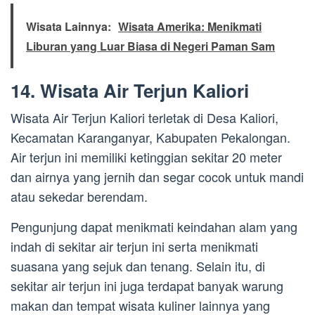
Wisata Lainnya:
Wisata Amerika: Menikmati
Liburan yang Luar Biasa di Negeri Paman Sam
14. Wisata Air Terjun Kaliori
Wisata Air Terjun Kaliori terletak di Desa Kaliori,
Kecamatan Karanganyar, Kabupaten Pekalongan.
Air terjun ini memiliki ketinggian sekitar 20 meter
dan airnya yang jernih dan segar cocok untuk mandi
atau sekedar berendam.
Pengunjung dapat menikmati keindahan alam yang
indah di sekitar air terjun ini serta menikmati
suasana yang sejuk dan tenang. Selain itu, di
sekitar air terjun ini juga terdapat banyak warung
makan dan tempat wisata kuliner lainnya yang