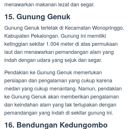
menawarkan makanan lezat dan segar.
15. Gunung Genuk
Gunung Genuk terletak di Kecamatan Wonopringgo,
Kabupaten Pekalongan. Gunung ini memiliki
ketinggian sekitar 1.004 meter di atas permukaan
laut dan menawarkan pemandangan alam yang
indah dengan udara yang sejuk dan segar.
Pendakian ke Gunung Genuk memerlukan
persiapan dan pengalaman yang cukup karena
medan yang cukup menantang. Namun, pendakian
ke Gunung Genuk akan memberikan pengalaman
dan keindahan alam yang tak terlupakan dengan
pemandangan yang indah di sekitar gunung ini.
16. Bendungan Kedungombo