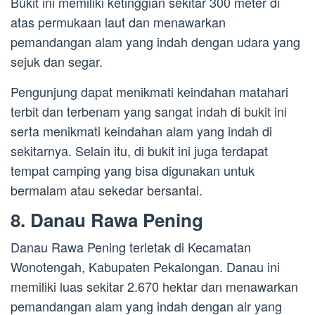
Bukit ini memiliki ketinggian sekitar 300 meter di
atas permukaan laut dan menawarkan
pemandangan alam yang indah dengan udara yang
sejuk dan segar.
Pengunjung dapat menikmati keindahan matahari
terbit dan terbenam yang sangat indah di bukit ini
serta menikmati keindahan alam yang indah di
sekitarnya. Selain itu, di bukit ini juga terdapat
tempat camping yang bisa digunakan untuk
bermalam atau sekedar bersantai.
8. Danau Rawa Pening
Danau Rawa Pening terletak di Kecamatan
Wonotengah, Kabupaten Pekalongan. Danau ini
memiliki luas sekitar 2.670 hektar dan menawarkan
pemandangan alam yang indah dengan air yang