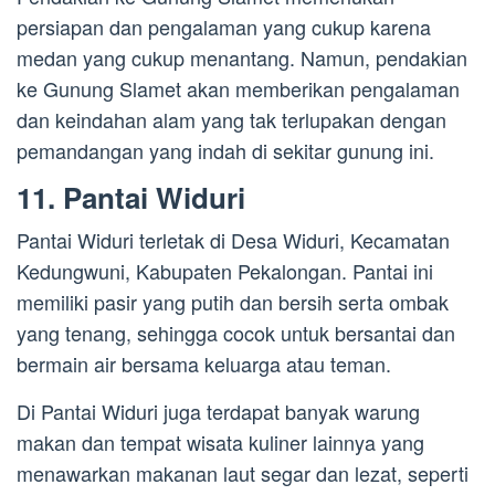
persiapan dan pengalaman yang cukup karena
medan yang cukup menantang. Namun, pendakian
ke Gunung Slamet akan memberikan pengalaman
dan keindahan alam yang tak terlupakan dengan
pemandangan yang indah di sekitar gunung ini.
11. Pantai Widuri
Pantai Widuri terletak di Desa Widuri, Kecamatan
Kedungwuni, Kabupaten Pekalongan. Pantai ini
memiliki pasir yang putih dan bersih serta ombak
yang tenang, sehingga cocok untuk bersantai dan
bermain air bersama keluarga atau teman.
Di Pantai Widuri juga terdapat banyak warung
makan dan tempat wisata kuliner lainnya yang
menawarkan makanan laut segar dan lezat, seperti