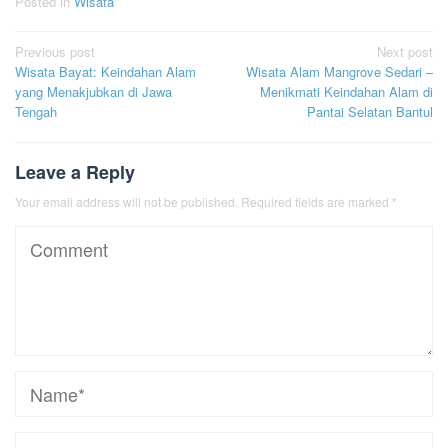
Posted in
Wisata
Post
Previous post
Next post
Wisata Bayat: Keindahan Alam
Wisata Alam Mangrove Sedari –
navigation
yang Menakjubkan di Jawa
Menikmati Keindahan Alam di
Tengah
Pantai Selatan Bantul
Leave a Reply
Your email address will not be published.
Required fields are marked
*