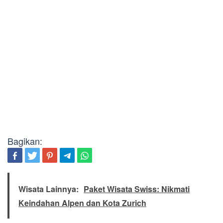
Bagikan:
Wisata Lainnya:
Paket Wisata Swiss: Nikmati
Keindahan Alpen dan Kota Zurich