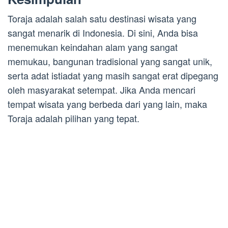
Toraja adalah salah satu destinasi wisata yang
sangat menarik di Indonesia. Di sini, Anda bisa
menemukan keindahan alam yang sangat
memukau, bangunan tradisional yang sangat unik,
serta adat istiadat yang masih sangat erat dipegang
oleh masyarakat setempat. Jika Anda mencari
tempat wisata yang berbeda dari yang lain, maka
Toraja adalah pilihan yang tepat.