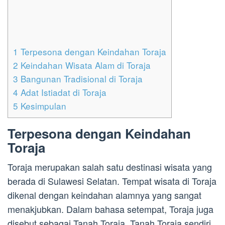
1
Terpesona dengan Keindahan Toraja
2
Keindahan Wisata Alam di Toraja
3
Bangunan Tradisional di Toraja
4
Adat Istiadat di Toraja
5
Kesimpulan
Terpesona dengan Keindahan
Toraja
Toraja merupakan salah satu destinasi wisata yang
berada di Sulawesi Selatan. Tempat wisata di Toraja
dikenal dengan keindahan alamnya yang sangat
menakjubkan. Dalam bahasa setempat, Toraja juga
disebut sebagai Tanah Toraja. Tanah Toraja sendiri