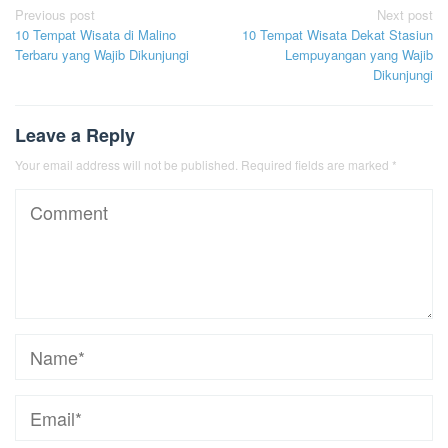
Post
Previous post
Next post
10 Tempat Wisata di Malino
10 Tempat Wisata Dekat Stasiun
navigation
Terbaru yang Wajib Dikunjungi
Lempuyangan yang Wajib
Dikunjungi
Leave a Reply
Your email address will not be published.
Required fields are marked
*