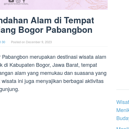
ndahan Alam di Tempat
liang Bogor Pabangbon
0 30
Posted on
December 9, 2023
r Pabangbon merupakan destinasi wisata alam
ak di Kabupaten Bogor, Jawa Barat, tempat
dangan alam yang memukau dan suasana yang
t wisata ini juga menyajikan berbagai aktivitas
gunjung.
Wisat
Meni
Buday
Menik