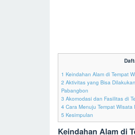
Daft
1
Keindahan Alam di Tempat W
2
Aktivitas yang Bisa Dilakuka
Pabangbon
3
Akomodasi dan Fasilitas di 
4
Cara Menuju Tempat Wisata 
5
Kesimpulan
Keindahan Alam di T