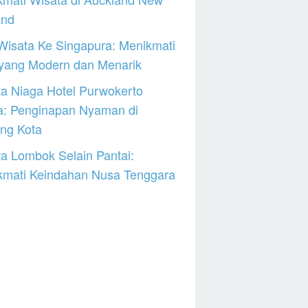
and
Wisata Ke Singapura: Menikmati
 yang Modern dan Menarik
a Niaga Hotel Purwokerto
a: Penginapan Nyaman di
ng Kota
a Lombok Selain Pantai:
kmati Keindahan Nusa Tenggara