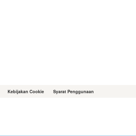
Kebijakan Cookie
Syarat Penggunaan