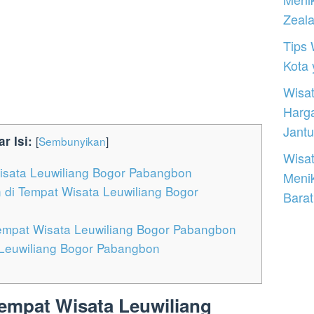
Zeal
Tips 
Kota
Wisat
Harg
Jantu
ar Isi:
[
Sembunyikan
]
Wisat
isata Leuwiliang Bogor Pabangbon
Meni
n di Tempat Wisata Leuwiliang Bogor
Barat
Tempat Wisata Leuwiliang Bogor Pabangbon
Leuwiliang Bogor Pabangbon
empat Wisata Leuwiliang