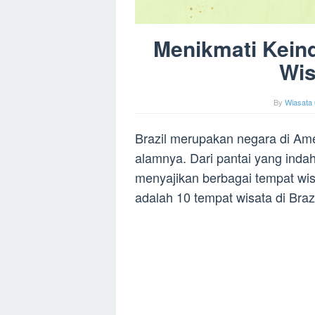
Menikmati Kein
Wis
By
Wiasata 
Brazil merupakan negara di Am
alamnya. Dari pantai yang indah 
menyajikan berbagai tempat wisa
adalah 10 tempat wisata di Brazi