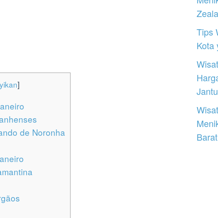
Zeal
Tips 
Kota
Wisat
Harg
yikan
]
Jantu
aneiro
Wisat
ranhenses
Meni
nando de Noronha
Barat
aneiro
amantina
rgãos