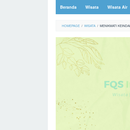
Beranda
Wisata
Wisata Air
HOMEPAGE
/
WISATA
/
MENIKMATI KEINDAH