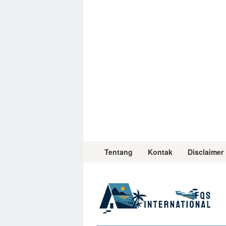
Skip
to
content
Tentang
Kontak
Disclaimer