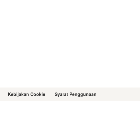
Kebijakan Cookie
Syarat Penggunaan