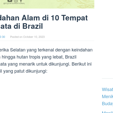
dahan Alam di 10 Tempat
ata di Brazil
0 30
Posted on
October 10, 2023
erika Selatan yang terkenal dengan keindahan
hingga hutan tropis yang lebat, Brazil
ta yang menarik untuk dikunjungi. Berikut ini
l yang patut dikunjungi:
Wisat
Meni
Buday
Menik