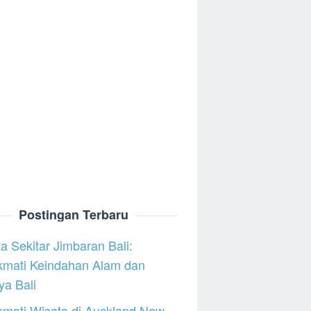
Postingan Terbaru
a Sekitar Jimbaran Bali:
kmati Keindahan Alam dan
a Bali
mati Wisata di Auckland New