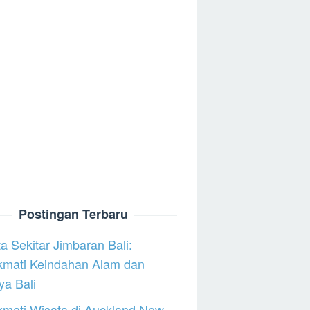
Postingan Terbaru
a Sekitar Jimbaran Bali:
kmati Keindahan Alam dan
a Bali
mati Wisata di Auckland New