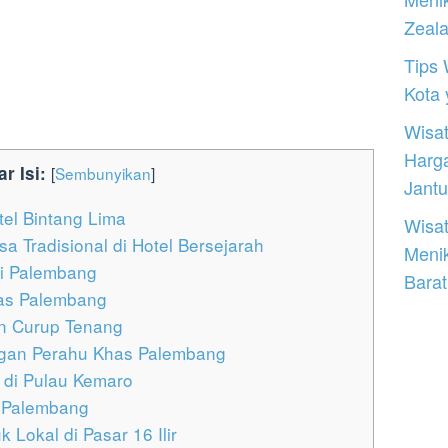
Zeal
Tips 
Kota
Wisat
Harg
ar Isi:
[
Sembunyikan
]
Jantu
el Bintang Lima
Wisat
 Tradisional di Hotel Bersejarah
Meni
di Palembang
Barat
has Palembang
un Curup Tenang
ngan Perahu Khas Palembang
 di Pulau Kemaro
 Palembang
Lokal di Pasar 16 Ilir