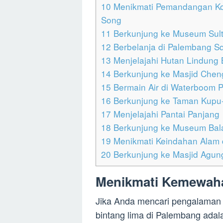
10
Menikmati Pemandangan Kota
Song
11
Berkunjung ke Museum Sult
12
Berbelanja di Palembang S
13
Menjelajahi Hutan Lindung 
14
Berkunjung ke Masjid Chen
15
Bermain Air di Waterboom 
16
Berkunjung ke Taman Kupu-
17
Menjelajahi Pantai Panjang
18
Berkunjung ke Museum Bal
19
Menikmati Keindahan Alam 
20
Berkunjung ke Masjid Agung
Menikmati Kemewaha
Jika Anda mencari pengalaman 
bintang lima di Palembang adalah