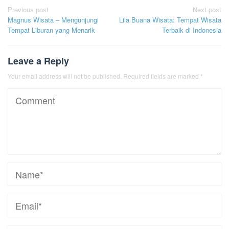
Post
Previous post
Next post
Magnus Wisata – Mengunjungi
Lila Buana Wisata: Tempat Wisata
navigation
Tempat Liburan yang Menarik
Terbaik di Indonesia
Leave a Reply
Your email address will not be published.
Required fields are marked
*