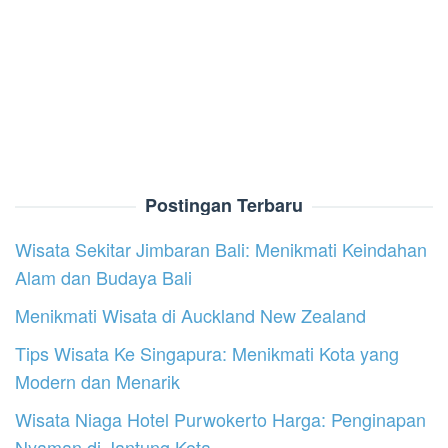
Postingan Terbaru
Wisata Sekitar Jimbaran Bali: Menikmati Keindahan
Alam dan Budaya Bali
Menikmati Wisata di Auckland New Zealand
Tips Wisata Ke Singapura: Menikmati Kota yang
Modern dan Menarik
Wisata Niaga Hotel Purwokerto Harga: Penginapan
Nyaman di Jantung Kota