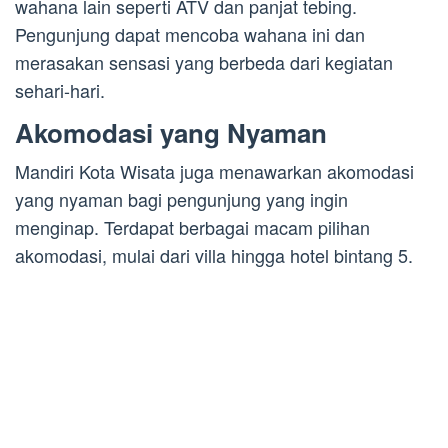
wahana lain seperti ATV dan panjat tebing.
Pengunjung dapat mencoba wahana ini dan
merasakan sensasi yang berbeda dari kegiatan
sehari-hari.
Akomodasi yang Nyaman
Mandiri Kota Wisata juga menawarkan akomodasi
yang nyaman bagi pengunjung yang ingin
menginap. Terdapat berbagai macam pilihan
akomodasi, mulai dari villa hingga hotel bintang 5.