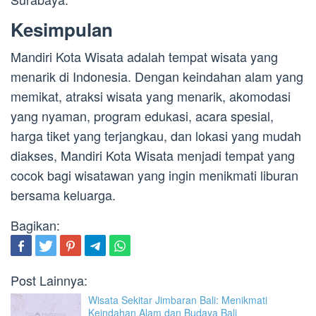
Kesimpulan
Mandiri Kota Wisata adalah tempat wisata yang
menarik di Indonesia. Dengan keindahan alam yang
memikat, atraksi wisata yang menarik, akomodasi
yang nyaman, program edukasi, acara spesial,
harga tiket yang terjangkau, dan lokasi yang mudah
diakses, Mandiri Kota Wisata menjadi tempat yang
cocok bagi wisatawan yang ingin menikmati liburan
bersama keluarga.
Bagikan:
Post Lainnya:
Wisata Sekitar Jimbaran Bali: Menikmati
Keindahan Alam dan Budaya Bali