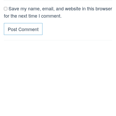
Save my name, email, and website in this browser
for the next time I comment.