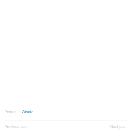
Posted in
Wisata
Post
Previous post
Next post