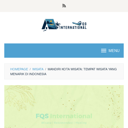
MENU
HOMEPAGE
/
WISATA
/
MANDIRI KOTA WISATA: TEMPAT WISATA YANG
MENARIK DI INDONESIA