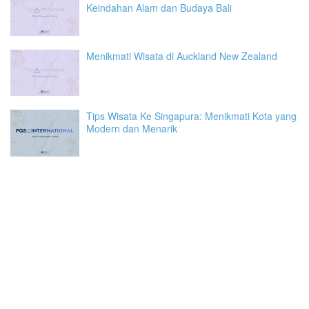
Keindahan Alam dan Budaya Bali
Menikmati Wisata di Auckland New Zealand
Tips Wisata Ke Singapura: Menikmati Kota yang
Modern dan Menarik