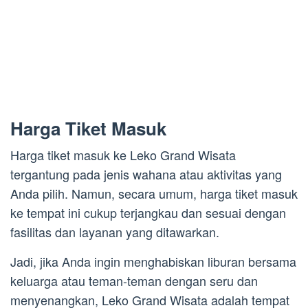
Harga Tiket Masuk
Harga tiket masuk ke Leko Grand Wisata
tergantung pada jenis wahana atau aktivitas yang
Anda pilih. Namun, secara umum, harga tiket masuk
ke tempat ini cukup terjangkau dan sesuai dengan
fasilitas dan layanan yang ditawarkan.
Jadi, jika Anda ingin menghabiskan liburan bersama
keluarga atau teman-teman dengan seru dan
menyenangkan, Leko Grand Wisata adalah tempat