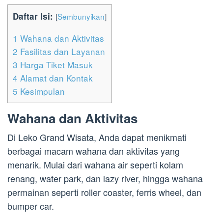
Daftar Isi:
[
Sembunyikan
]
1
Wahana dan Aktivitas
2
Fasilitas dan Layanan
3
Harga Tiket Masuk
4
Alamat dan Kontak
5
Kesimpulan
Wahana dan Aktivitas
Di Leko Grand Wisata, Anda dapat menikmati
berbagai macam wahana dan aktivitas yang
menarik. Mulai dari wahana air seperti kolam
renang, water park, dan lazy river, hingga wahana
permainan seperti roller coaster, ferris wheel, dan
bumper car.