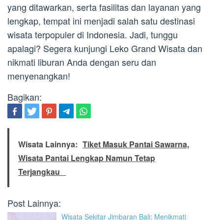
yang ditawarkan, serta fasilitas dan layanan yang
lengkap, tempat ini menjadi salah satu destinasi
wisata terpopuler di Indonesia. Jadi, tunggu
apalagi? Segera kunjungi Leko Grand Wisata dan
nikmati liburan Anda dengan seru dan
menyenangkan!
Bagikan:
Wisata Lainnya:
Tiket Masuk Pantai Sawarna,
Wisata Pantai Lengkap Namun Tetap
Terjangkau
Post Lainnya:
Wisata Sekitar Jimbaran Bali: Menikmati