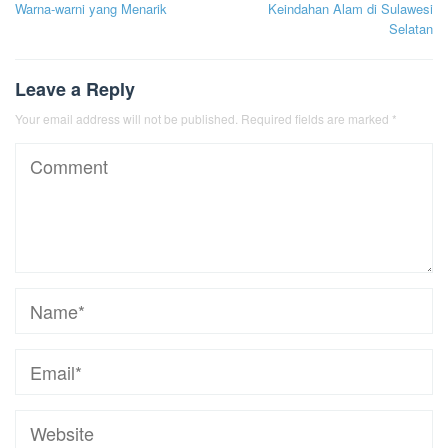
Warna-warni yang Menarik
Keindahan Alam di Sulawesi
Selatan
Leave a Reply
Your email address will not be published.
Required fields are marked
*