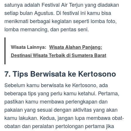
satunya adalah Festival Air Terjun yang diadakan
setiap bulan Agustus. Di festival ini kamu bisa
menikmati berbagai kegiatan seperti lomba foto,
lomba memancing, dan pentas seni.
Wisata Lainnya:
Wisata Alahan Panjang:
Destinasi Wisata Terbaik di Sumatera Barat
7. Tips Berwisata ke Kertosono
Sebelum kamu berwisata ke Kertosono, ada
beberapa tips yang perlu kamu ketahui. Pertama,
pastikan kamu membawa perlengkapan dan
pakaian yang sesuai dengan aktivitas yang akan
kamu lakukan. Kedua, jangan lupa membawa obat-
obatan dan peralatan pertolongan pertama jika