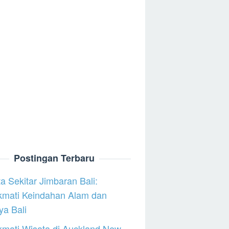
Postingan Terbaru
a Sekitar Jimbaran Bali:
kmati Keindahan Alam dan
a Bali
mati Wisata di Auckland New