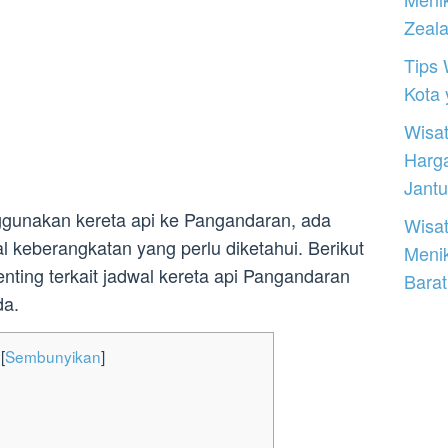
Zeal
Tips 
Kota
Wisat
Harg
Jantu
ggunakan kereta api ke Pangandaran, ada
Wisat
al keberangkatan yang perlu diketahui. Berikut
Meni
enting terkait jadwal kereta api Pangandaran
Barat
da.
[
Sembunyikan
]