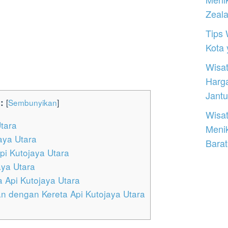
Zeal
Tips 
Kota
Wisat
Harg
Jantu
:
[
Sembunyikan
]
Wisat
tara
Meni
aya Utara
Barat
pi Kutojaya Utara
aya Utara
 Api Kutojaya Utara
n dengan Kereta Api Kutojaya Utara