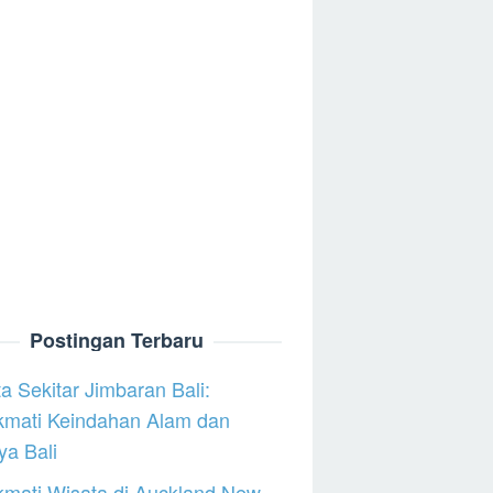
Postingan Terbaru
a Sekitar Jimbaran Bali:
kmati Keindahan Alam dan
a Bali
mati Wisata di Auckland New