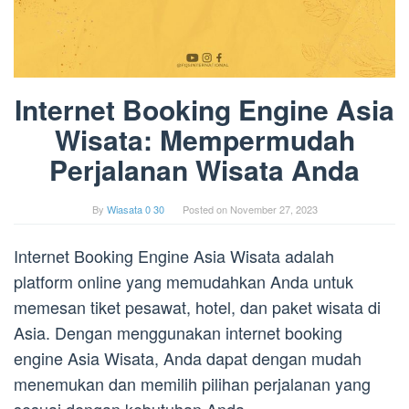
Internet Booking Engine Asia
Wisata: Mempermudah
Perjalanan Wisata Anda
By
Wiasata 0 30
Posted on
November 27, 2023
Internet Booking Engine Asia Wisata adalah
platform online yang memudahkan Anda untuk
memesan tiket pesawat, hotel, dan paket wisata di
Asia. Dengan menggunakan internet booking
engine Asia Wisata, Anda dapat dengan mudah
menemukan dan memilih pilihan perjalanan yang