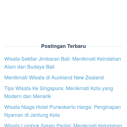
Postingan Terbaru
Wisata Sekitar Jimbaran Bali: Menikmati Keindahan
Alam dan Budaya Bali
Menikmati Wisata di Auckland New Zealand
Tips Wisata Ke Singapura: Menikmati Kota yang
Modern dan Menarik
Wisata Niaga Hotel Purwokerto Harga: Penginapan
Nyaman di Jantung Kota
Wisata Lombok Selain Pantai: Menikmati Keindahan