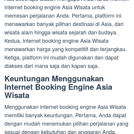
internet booking engine Asia Wisata untuk
memesan perjalanan Anda. Pertama, platform ini
menawarkan banyak pilihan destinasi di Asia, dari
wisata alam hingga wisata sejarah dan budaya.
Kedua, internet booking engine Asia Wisata
menawarkan harga yang kompetitif dan terjangkau.
Ketiga, platform ini mudah digunakan dan dapat
diakses dari mana saja dan kapan saja.
Keuntungan Menggunakan
Internet Booking Engine Asia
Wisata
Menggunakan internet booking engine Asia Wisata
memiliki banyak keuntungan. Pertama, Anda dapat
dengan mudah menemukan pilihan perjalanan yang
sesuai dengan kebutuhan dan anggaran Anda.