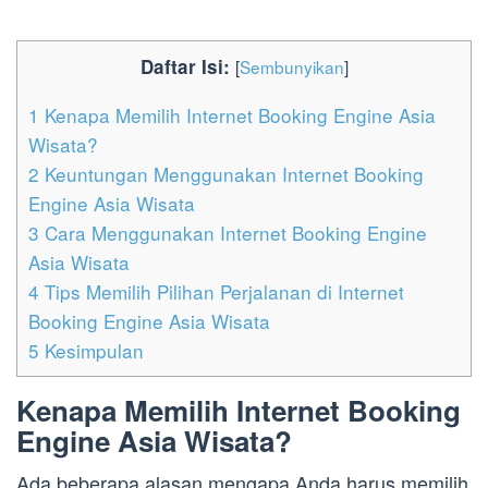
Daftar Isi:
[
Sembunyikan
]
1
Kenapa Memilih Internet Booking Engine Asia
Wisata?
2
Keuntungan Menggunakan Internet Booking
Engine Asia Wisata
3
Cara Menggunakan Internet Booking Engine
Asia Wisata
4
Tips Memilih Pilihan Perjalanan di Internet
Booking Engine Asia Wisata
5
Kesimpulan
Kenapa Memilih Internet Booking
Engine Asia Wisata?
Ada beberapa alasan mengapa Anda harus memilih