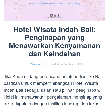
Hotel Wisata Indah Bali:
Penginapan yang
Menawarkan Kenyamanan
dan Keindahan
By
Wiasata 0 30
Posted on
October 5, 2023
Jika Anda sedang berencana untuk berlibur ke Bali,
pastikan untuk mempertimbangkan Hotel Wisata
Indah Bali sebagai salah satu pilihan penginapan.
Hotel ini menawarkan pengalaman menginap yang
tak terlupakan dengan fasilitas lengkap dan lokasi