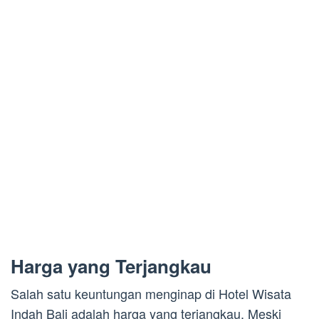
Harga yang Terjangkau
Salah satu keuntungan menginap di Hotel Wisata
Indah Bali adalah harga yang terjangkau. Meski