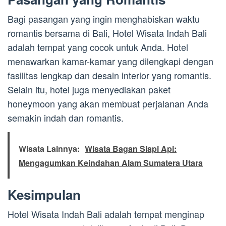
Bagi pasangan yang ingin menghabiskan waktu
romantis bersama di Bali, Hotel Wisata Indah Bali
adalah tempat yang cocok untuk Anda. Hotel
menawarkan kamar-kamar yang dilengkapi dengan
fasilitas lengkap dan desain interior yang romantis.
Selain itu, hotel juga menyediakan paket
honeymoon yang akan membuat perjalanan Anda
semakin indah dan romantis.
Wisata Lainnya:
Wisata Bagan Siapi Api:
Mengagumkan Keindahan Alam Sumatera Utara
Kesimpulan
Hotel Wisata Indah Bali adalah tempat menginap