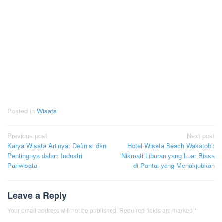
Posted in
Wisata
Post
Previous post
Next post
Karya Wisata Artinya: Definisi dan
Hotel Wisata Beach Wakatobi:
navigation
Pentingnya dalam Industri
Nikmati Liburan yang Luar Biasa
Pariwisata
di Pantai yang Menakjubkan
Leave a Reply
Your email address will not be published.
Required fields are marked
*