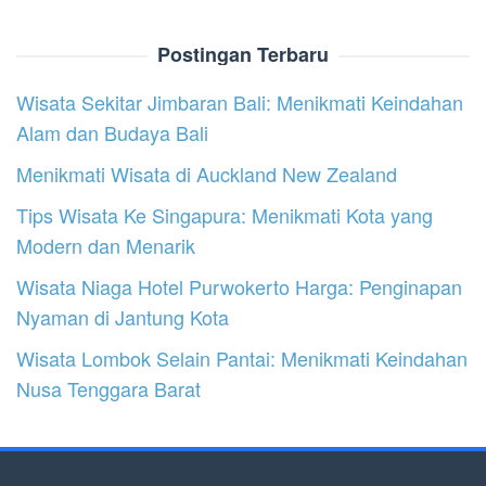
Postingan Terbaru
Wisata Sekitar Jimbaran Bali: Menikmati Keindahan
Alam dan Budaya Bali
Menikmati Wisata di Auckland New Zealand
Tips Wisata Ke Singapura: Menikmati Kota yang
Modern dan Menarik
Wisata Niaga Hotel Purwokerto Harga: Penginapan
Nyaman di Jantung Kota
Wisata Lombok Selain Pantai: Menikmati Keindahan
Nusa Tenggara Barat