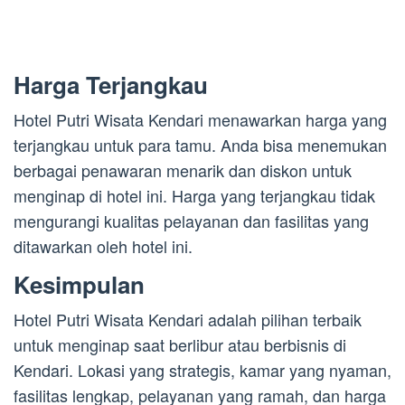
Harga Terjangkau
Hotel Putri Wisata Kendari menawarkan harga yang
terjangkau untuk para tamu. Anda bisa menemukan
berbagai penawaran menarik dan diskon untuk
menginap di hotel ini. Harga yang terjangkau tidak
mengurangi kualitas pelayanan dan fasilitas yang
ditawarkan oleh hotel ini.
Kesimpulan
Hotel Putri Wisata Kendari adalah pilihan terbaik
untuk menginap saat berlibur atau berbisnis di
Kendari. Lokasi yang strategis, kamar yang nyaman,
fasilitas lengkap, pelayanan yang ramah, dan harga