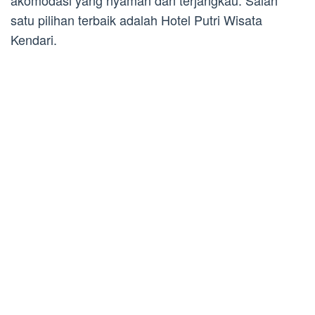
akomodasi yang nyaman dan terjangkau. Salah
satu pilihan terbaik adalah Hotel Putri Wisata
Kendari.