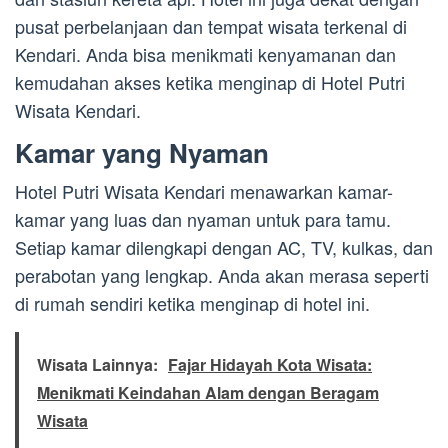
pusat perbelanjaan dan tempat wisata terkenal di
Kendari. Anda bisa menikmati kenyamanan dan
kemudahan akses ketika menginap di Hotel Putri
Wisata Kendari.
Kamar yang Nyaman
Hotel Putri Wisata Kendari menawarkan kamar-
kamar yang luas dan nyaman untuk para tamu.
Setiap kamar dilengkapi dengan AC, TV, kulkas, dan
perabotan yang lengkap. Anda akan merasa seperti
di rumah sendiri ketika menginap di hotel ini.
Wisata Lainnya:
Fajar Hidayah Kota Wisata:
Menikmati Keindahan Alam dengan Beragam
Wisata