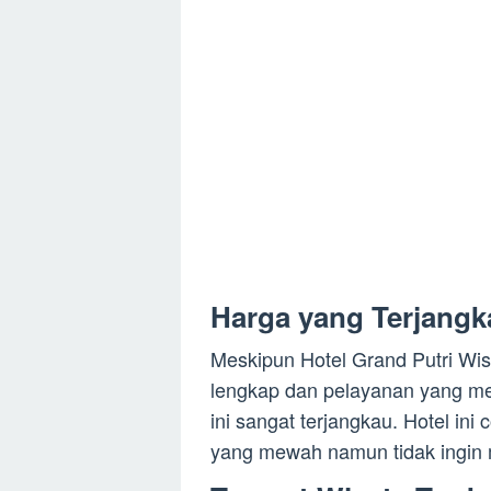
Harga yang Terjangk
Meskipun Hotel Grand Putri Wis
lengkap dan pelayanan yang me
ini sangat terjangkau. Hotel ini
yang mewah namun tidak ingin