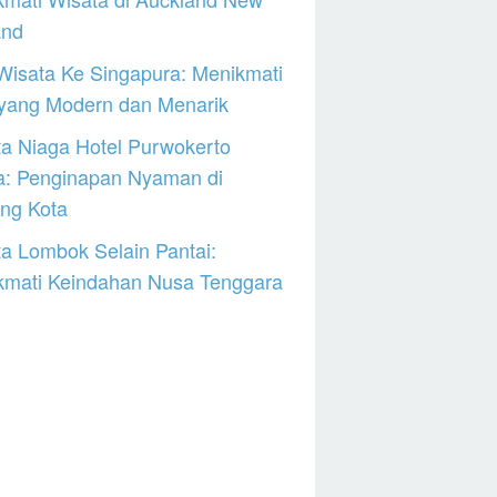
and
Wisata Ke Singapura: Menikmati
 yang Modern dan Menarik
a Niaga Hotel Purwokerto
a: Penginapan Nyaman di
ng Kota
a Lombok Selain Pantai:
kmati Keindahan Nusa Tenggara