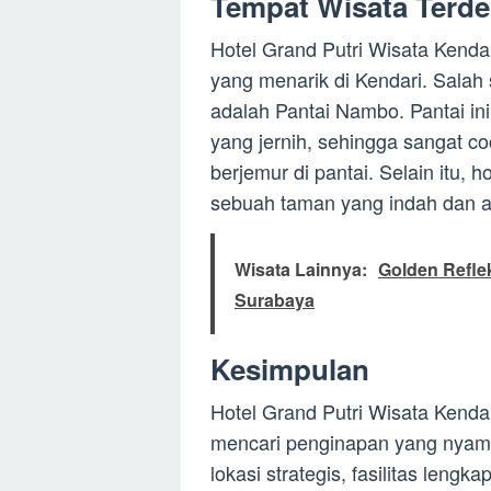
Tempat Wisata Terde
Hotel Grand Putri Wisata Kenda
yang menarik di Kendari. Salah 
adalah Pantai Nambo. Pantai ini 
yang jernih, sehingga sangat c
berjemur di pantai. Selain itu, 
sebuah taman yang indah dan as
Wisata Lainnya:
Golden Reflek
Surabaya
Kesimpulan
Hotel Grand Putri Wisata Kendar
mencari penginapan yang nyaman
lokasi strategis, fasilitas le