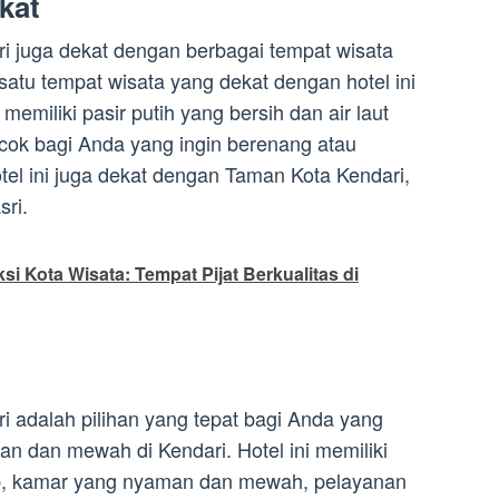
kat
ri juga dekat dengan berbagai tempat wisata
satu tempat wisata yang dekat dengan hotel ini
memiliki pasir putih yang bersih dan air laut
ocok bagi Anda yang ingin berenang atau
hotel ini juga dekat dengan Taman Kota Kendari,
ri.
si Kota Wisata: Tempat Pijat Berkualitas di
i adalah pilihan yang tepat bagi Anda yang
 dan mewah di Kendari. Hotel ini memiliki
ngkap, kamar yang nyaman dan mewah, pelayanan