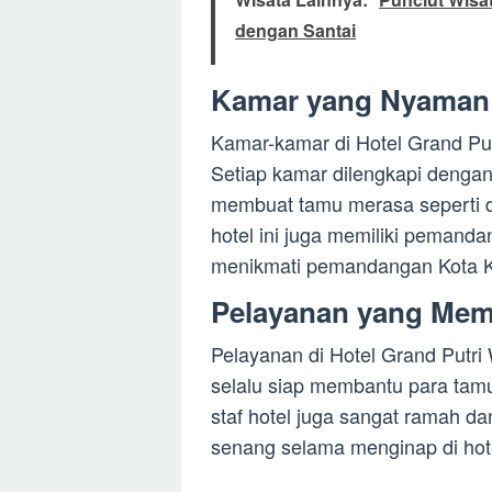
dengan Santai
Kamar yang Nyaman
Kamar-kamar di Hotel Grand Pu
Setiap kamar dilengkapi dengan 
membuat tamu merasa seperti di
hotel ini juga memiliki pemand
menikmati pemandangan Kota K
Pelayanan yang Me
Pelayanan di Hotel Grand Putri
selalu siap membantu para tamu
staf hotel juga sangat ramah 
senang selama menginap di hotel