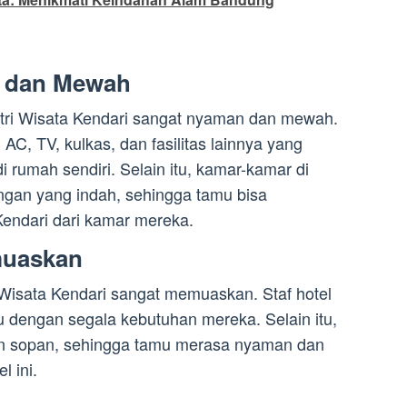
 dan Mewah
tri Wisata Kendari sangat nyaman dan mewah.
AC, TV, kulkas, dan fasilitas lainnya yang
 rumah sendiri. Selain itu, kamar-kamar di
angan yang indah, sehingga tamu bisa
endari dari kamar mereka.
muaskan
 Wisata Kendari sangat memuaskan. Staf hotel
 dengan segala kebutuhan mereka. Selain itu,
dan sopan, sehingga tamu merasa nyaman dan
 ini.