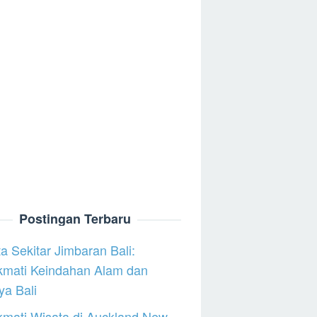
Postingan Terbaru
a Sekitar Jimbaran Bali:
kmati Keindahan Alam dan
a Bali
mati Wisata di Auckland New