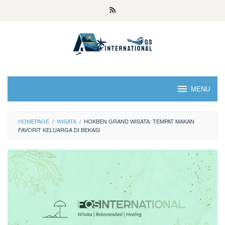
MENU
HOMEPAGE
/
WISATA
/
HOKBEN GRAND WISATA: TEMPAT MAKAN
FAVORIT KELUARGA DI BEKASI