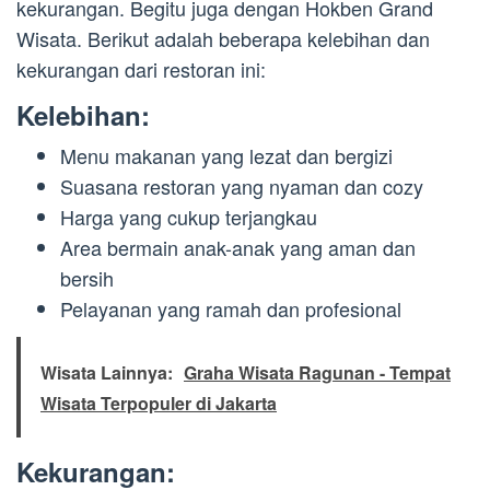
kekurangan. Begitu juga dengan Hokben Grand
Wisata. Berikut adalah beberapa kelebihan dan
kekurangan dari restoran ini:
Kelebihan:
Menu makanan yang lezat dan bergizi
Suasana restoran yang nyaman dan cozy
Harga yang cukup terjangkau
Area bermain anak-anak yang aman dan
bersih
Pelayanan yang ramah dan profesional
Wisata Lainnya:
Graha Wisata Ragunan - Tempat
Wisata Terpopuler di Jakarta
Kekurangan: