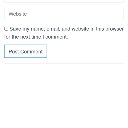
Save my name, email, and website in this browser
for the next time I comment.