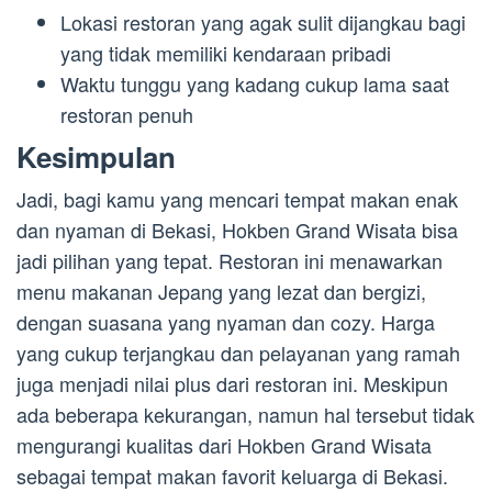
Lokasi restoran yang agak sulit dijangkau bagi
yang tidak memiliki kendaraan pribadi
Waktu tunggu yang kadang cukup lama saat
restoran penuh
Kesimpulan
Jadi, bagi kamu yang mencari tempat makan enak
dan nyaman di Bekasi, Hokben Grand Wisata bisa
jadi pilihan yang tepat. Restoran ini menawarkan
menu makanan Jepang yang lezat dan bergizi,
dengan suasana yang nyaman dan cozy. Harga
yang cukup terjangkau dan pelayanan yang ramah
juga menjadi nilai plus dari restoran ini. Meskipun
ada beberapa kekurangan, namun hal tersebut tidak
mengurangi kualitas dari Hokben Grand Wisata
sebagai tempat makan favorit keluarga di Bekasi.