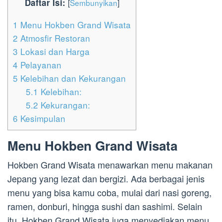
Daftar Isi:
[
Sembunyikan
]
1
Menu Hokben Grand Wisata
2
Atmosfir Restoran
3
Lokasi dan Harga
4
Pelayanan
5
Kelebihan dan Kekurangan
5.1
Kelebihan:
5.2
Kekurangan:
6
Kesimpulan
Menu Hokben Grand Wisata
Hokben Grand Wisata menawarkan menu makanan
Jepang yang lezat dan bergizi. Ada berbagai jenis
menu yang bisa kamu coba, mulai dari nasi goreng,
ramen, donburi, hingga sushi dan sashimi. Selain
itu, Hokben Grand Wisata juga menyediakan menu